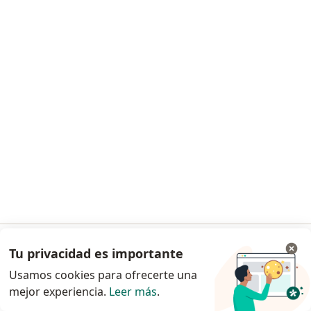
Cesar Mauricio Linares Garzon
Cirujano plástico
Calle 62 2144, Bogotá
•
Mapa
BOGOTA
Visita Cirugía Plástica, Estética y Reconstructiva
Precio sin especificar
Este especialista no ofrece reserva de cita en línea en esta dirección.
Solicita una cita
Tu privacidad es importante
Ir a la app
Usamos cookies para ofrecerte una
mejor experiencia.
Leer más
.
Continuar en el navegador