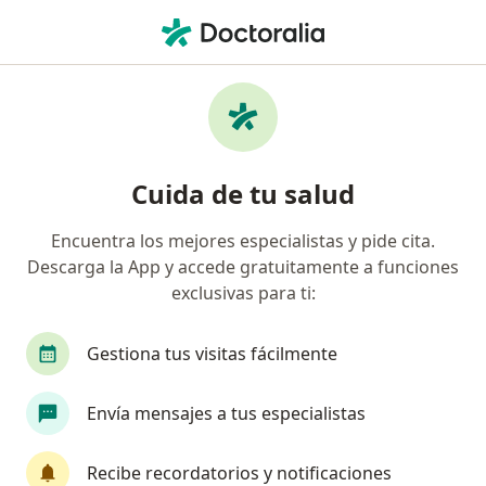
Men
Cirujano Plástico • Los Mártires, Bogotá, Cundinamarca
Filtros
Seguro
Mapa
Cirujanos plásticos en Los Mártires, Bogotá
Cuida de tu salud
Encuentra los mejores especialistas y pide cita.
¿Cuál es tu compañía aseguradora?
Descarga la App y accede gratuitamente a funciones
Compañía De Medicina Prepagada Colsanitas S.A.
exclusivas para ti:
Gestiona tus visitas fácilmente
Envía mensajes a tus especialistas
Recibe recordatorios y notificaciones