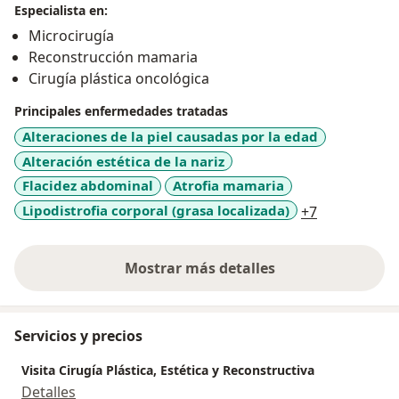
Especialista en:
diferentes técnicas de cirugía reconstructiva.En su
Microcirugía
práctica privada atiende pacientes nacionales y
Reconstrucción mamaria
extranjeros que solicitan realizarse cirugías de
Cirugía plástica oncológica
carácter estético y reconstructivo
Principales enfermedades tratadas
Alteraciones de la piel causadas por la edad
Alteración estética de la nariz
Flacidez abdominal
Atrofia mamaria
a11y_sr_mor
Lipodistrofia corporal (grasa localizada)
+7
Mostrar más detalles
sobre la experiencia
Servicios y precios
Visita Cirugía Plástica, Estética y Reconstructiva
Detalles