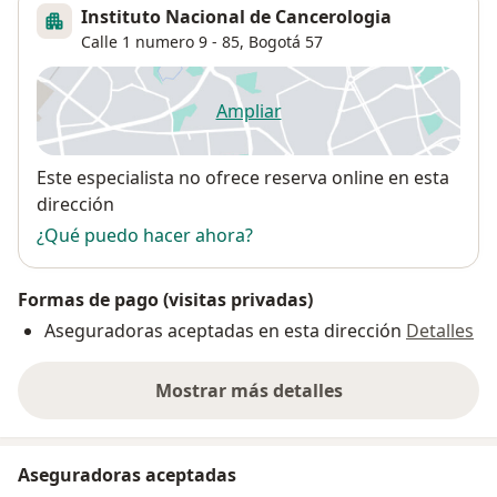
Instituto Nacional de Cancerologia
Calle 1 numero 9 - 85,
Bogotá
57
Ampliar
se abre en una nueva pestañ
Disponibilidad
Este especialista no ofrece reserva online en esta
dirección
¿Qué puedo hacer ahora?
Formas de pago (visitas privadas)
Aseguradoras aceptadas en esta dirección
Detalles
Mostrar más detalles
sobre la dirección
Aseguradoras aceptadas