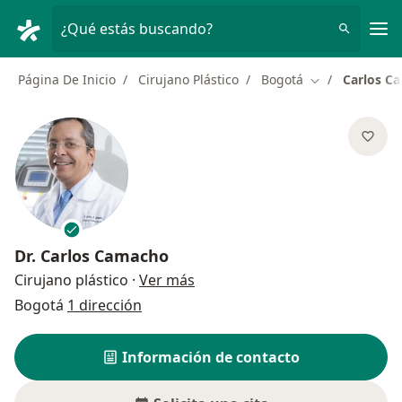
Men
¿Qué estás buscando?
Página De Inicio
Cirujano Plástico
Bogotá
Carlos C
Cambiar de ci
Dr.
Carlos Camacho
sobre las especializaciones
Cirujano plástico
·
Ver más
Bogotá
1 dirección
Información de contacto