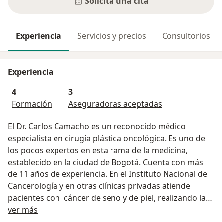
Solicita una cita
Experiencia
Servicios y precios
Consultorios
Experiencia
4
3
Formación
Aseguradoras aceptadas
El Dr. Carlos Camacho es un reconocido médico
especialista en cirugía plástica oncológica. Es uno de
los pocos expertos en esta rama de la medicina,
establecido en la ciudad de Bogotá. Cuenta con más
de 11 años de experiencia. En el Instituto Nacional de
Cancerología y en otras clínicas privadas atiende
pacientes con cáncer de seno y de piel, realizando la
Acerca de mí
reconstrucción mamaria y la resección de los cánceres
ver más
cutáneos y la reconstrucción inmediata aplicando las