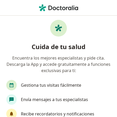
Men
Medicina General • Popayán, Cauca
Filtros
• 1
Seguro
Mapa
Centros médicos de medicina general en
Cuida de tu salud
Popayán
Encuentra los mejores especialistas y pide cita.
Descarga la App y accede gratuitamente a funciones
¿Cuál es tu compañía aseguradora?
exclusivas para ti:
Gestiona tus visitas fácilmente
Envía mensajes a tus especialistas
Recibe recordatorios y notificaciones