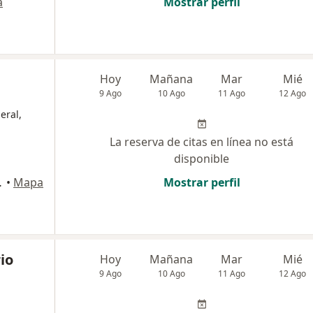
a
Mostrar perfil
Hoy
Mañana
Mar
Mié
9 Ago
10 Ago
11 Ago
12 Ago
eral,
La reserva de citas en línea no está
disponible
iño, Popayán
•
Mapa
Mostrar perfil
io
Hoy
Mañana
Mar
Mié
9 Ago
10 Ago
11 Ago
12 Ago