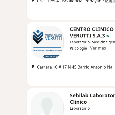
Cra 11 #5-41 B/Valencia, Popayán
•
Map
CENTRO CLINICO
VERUTTI S.A.S
Laboratorio, Medicina gen
·
Ver más
Psicología
Carrera 10 # 17 N 45 Barrio Antonio Nar
Sebilab Laborator
Clinico
Laboratorio