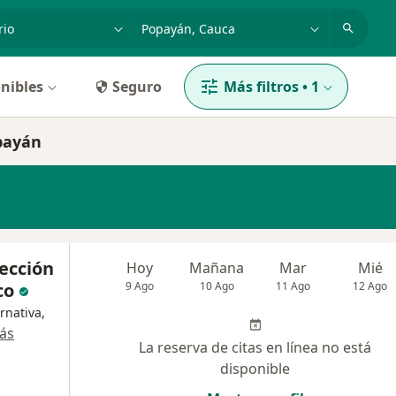
dad, enfermedad o nombre
p. ej. Bogotá
nibles
Seguro
Más filtros
•
1
payán
tección
Hoy
Mañana
Mar
Mié
ico
9 Ago
10 Ago
11 Ago
12 Ago
rnativa,
ás
La reserva de citas en línea no está
disponible