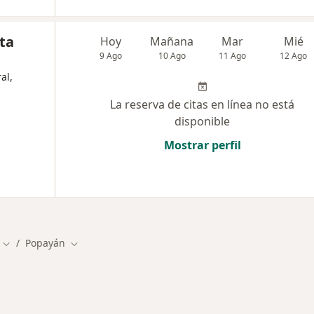
ta
Hoy
Mañana
Mar
Mié
9 Ago
10 Ago
11 Ago
12 Ago
al,
La reserva de citas en línea no está
disponible
Mostrar perfil
Popayán
Cambiar de ciudad
Cambiar de ciudad