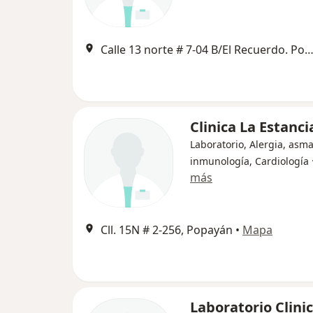
Calle 13 norte # 7-04 B/El Recuerdo. Popayán. Cauca. Colombia, P
Clinica La Estanci
Laboratorio, Alergia, asma
inmunología, Cardiología
más
Cll. 15N # 2-256, Popayán
•
Mapa
Laboratorio Clini