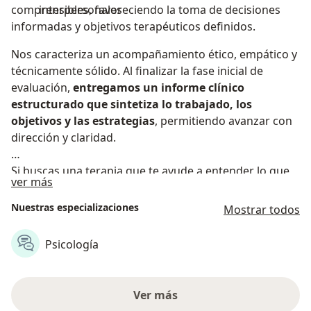
comprensibles, favoreciendo la toma de decisiones
interpersonales
informadas y objetivos terapéuticos definidos.
Nos caracteriza un acompañamiento ético, empático y
técnicamente sólido. Al finalizar la fase inicial de
evaluación,
entregamos un informe clínico
estructurado que sintetiza lo trabajado, los
objetivos y las estrategias
, permitiendo avanzar con
dirección y claridad.
Si buscas una terapia que te ayude a entender lo que
Sobre nosotros
ver más
te ocurre y a generar cambios con sentido, agenda tu
cita y comienza tu proceso con nuestro equipo.
Nuestras especializaciones
Mostrar todos
Psicología
Ver más