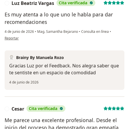
Luz Beatriz Vargas
Cita verificada
L
Es muy atenta a lo que uno le habla para dar
recomendaciones
4 de junio de 2026
•
Mag. Samantha Bejarano
•
Consulta en línea
•
en opinión del usuario Luz Beatriz Vargas
Reportar
Brainy By Manuela Rozo
Gracias Luz por el Feedback. Nos alegra saber que
te sentiste en un espacio de comodidad
4 de junio de 2026
Cesar
Cita verificada
C
Me parece una excelente profesional. Desde el
inicio del proceso ha demostrado gran empatía,