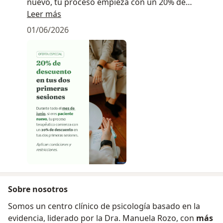
nuevo, tu proceso empieza con un 20% de
descuento en tus dos primeras consultas.
Leer más
01/06/2026
Regálate ese espacio para conectar, sanar y
crecer. Escríbenos al +573164216176 o agendate
en el horario que mas se ajuste.
Sobre nosotros
Somos un centro clínico de psicología basado en la
evidencia, liderado por la Dra. Manuela Rozo, con
más