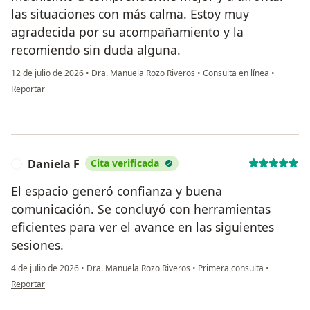
las situaciones con más calma. Estoy muy
agradecida por su acompañamiento y la
recomiendo sin duda alguna.
12 de julio de 2026
•
Dra. Manuela Rozo Riveros
•
Consulta en línea
•
en opinión del usuario Dani
Reportar
Daniela F
Cita verificada
D
El espacio generó confianza y buena
comunicación. Se concluyó con herramientas
eficientes para ver el avance en las siguientes
sesiones.
4 de julio de 2026
•
Dra. Manuela Rozo Riveros
•
Primera consulta
•
en opinión del usuario Daniela F
Reportar