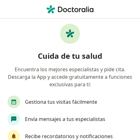
Men
Cardiología Pediátrica
Página De Inicio
Centros Médicos
Cardiología Pediátrica
Cambiar de ciudad
Cuida de tu salud
Encuentra los mejores especialistas y pide cita.
Descarga la App y accede gratuitamente a funciones
exclusivas para ti:
Gestiona tus visitas fácilmente
Envía mensajes a tus especialistas
Recibe recordatorios y notificaciones