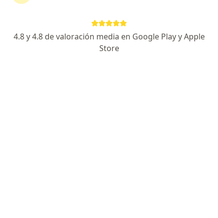
4.8 y 4.8 de valoración media en Google Play y Apple
No hemos encontrado ningún cardiología
Store
pediátrica
Cambia tu localización o busca especialistas de todo
el país que ofrezcan consultas online.
Cambiar mi localización
Buscar consultas online