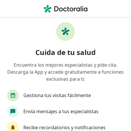
Men
Alergia Asma E Inmunología
Filtros
• 1
Seguro
Mapa
Centros médicos de alergia, asma e
Cuida de tu salud
inmunología
Encuentra los mejores especialistas y pide cita.
Descarga la App y accede gratuitamente a funciones
Elige la ciudad en la que buscas al especialista
exclusivas para ti:
Cali
Medellín
Bogotá
Pereira
Ma
Gestiona tus visitas fácilmente
Envía mensajes a tus especialistas
Recibe recordatorios y notificaciones