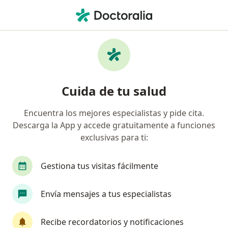
Men
Cirugía General
Filtros
• 1
Seguro
Mapa
Centros médicos de cirugía general
Cuida de tu salud
Encuentra los mejores especialistas y pide cita.
Elige la ciudad en la que buscas al especialista
Descarga la App y accede gratuitamente a funciones
Bogotá
Medellín
Barranquilla
Cali
exclusivas para ti:
Gestiona tus visitas fácilmente
Envía mensajes a tus especialistas
Recibe recordatorios y notificaciones