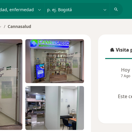
dad, enfermedad o nombre
p. ej. Bogotá
Cannasalud
ambiar de ciudad
Visita 
Visita p
Hoy
7 Ago
Este c