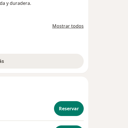
da y duradera.
de
Mostrar todos
el
ión
integral
ás
Reservar