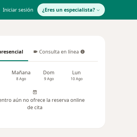
Iniciar sesión
¿Eres un especialista?
presencial
Consulta en línea
resencial
Consulta en línea
Mañana
Dom
Lun
Mar
Mié
8 Ago
9 Ago
10 Ago
11 Ago
12 Ag
entro aún no ofrece la reserva online
de cita