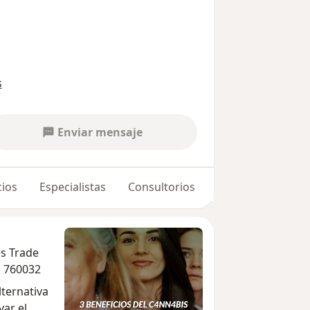
s
Enviar mensaje
cios
Especialistas
Consultorios
Opiniones
es Trade
i 760032
lternativa
ar el