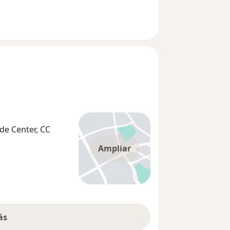
de Center, CC
Ampliar
ás