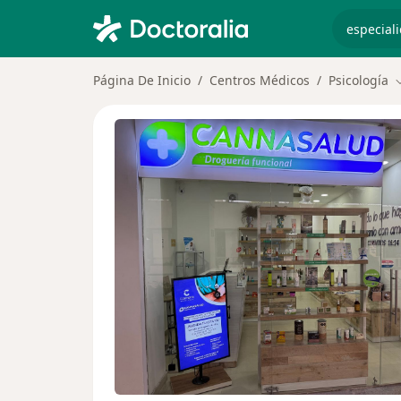
especiali
Página De Inicio
Centros Médicos
Psicología
C