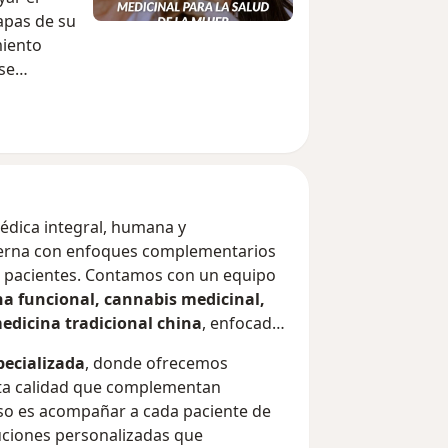
apas de su
miento
se
es
truales,
 general.
dica integral, humana y
teraciones
derna con enfoques complementarios
emocional.
os pacientes. Contamos con un equipo
ndo a
a funcional, cannabis medicinal,
ambios de
edicina tradicional china
, enfocados
es con
pecializada
, donde ofrecemos
n dolor o
ta calidad que complementan
so es acompañar a cada paciente de
mo parte
uciones personalizadas que