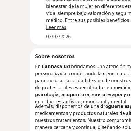
bienestar de la mujer en diferentes et
vida, siempre bajo valoración y segui
médico. Entre sus posibles beneficios 
encuentran:
Leer más
07/07/2026
Alivio del dolor crónico y de condicion
asociadas a procesos inflamatorios.
Apoyo en el manejo de síntomas mens
Sobre nosotros
como cólicos, dolor pélvico y malestar
En
Cannasalud
brindamos una atención mé
Reducción del estrés, la ansiedad y al
personalizada, combinando la ciencia mo
del sueño, favoreciendo el bienestar 
para mejorar la calidad de vida de nuestr
Apoyo durante la menopausia, ayuda
de profesionales especializados en
medicin
controlar síntomas como insomnio, c
psicología, acupuntura, sueroterapia y m
ánimo y molestias físicas.
en el bienestar físico, emocional y mental.
Mejora de la calidad de vida en mujer
Además, disponemos de una
droguería es
enfermedades crónicas que cursan co
medicamentos y productos naturales de al
malestar persistente.
nuestros tratamientos. Nuestro compromi
Promoción del bienestar integral, co
manera cercana y continua, diseñando sol