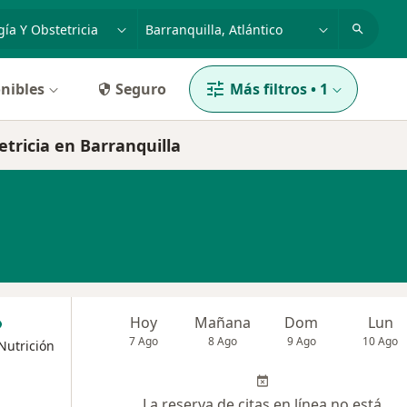
dad, enfermedad o nombre
p. ej. Bogotá
nibles
Seguro
Más filtros
•
1
tricia en Barranquilla
Hoy
Mañana
Dom
Lun
7 Ago
8 Ago
9 Ago
10 Ago
 Nutrición
La reserva de citas en línea no está