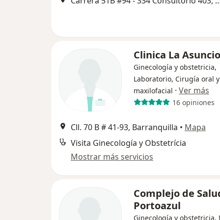
Carrera 51B #94 - 334 Consultorio 403, 
Clinica La Asunci
Ginecología y obstetricia,
Laboratorio, Cirugía oral y
·
Ver más
maxilofacial
16 opiniones
Cll. 70 B # 41-93, Barranquilla
•
Mapa
Visita Ginecología y Obstetrícia
Mostrar más servicios
Complejo de Salu
Portoazul
Ginecología y obstetricia,