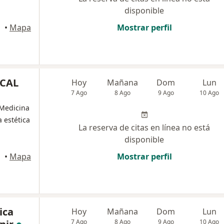
disponible
•
Mapa
Mostrar perfil
ICAL
Hoy
Mañana
Dom
Lun
7 Ago
8 Ago
9 Ago
10 Ago
 Medicina
 estética
La reserva de citas en línea no está
disponible
•
Mapa
Mostrar perfil
ica
Hoy
Mañana
Dom
Lun
7 Ago
8 Ago
9 Ago
10 Ago