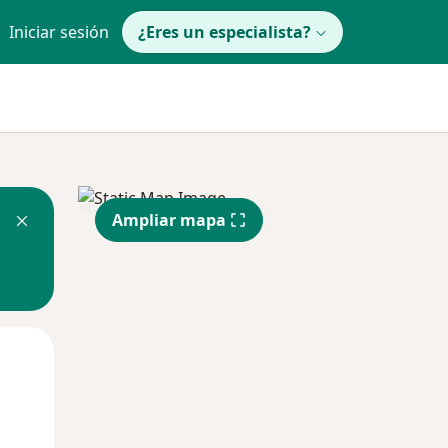
Iniciar sesión
¿Eres un especialista?
Ampliar mapa
Mar
Mié
Jue
11 Ago
12 Ago
13 Ago