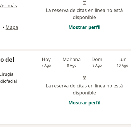
Ver más
La reserva de citas en línea no está
disponible
nquilla
•
Mapa
Mostrar perfil
co del
Hoy
Mañana
Dom
Lun
7 Ago
8 Ago
9 Ago
10 Ago
 Cirugía
ilofacial
La reserva de citas en línea no está
disponible
Mostrar perfil