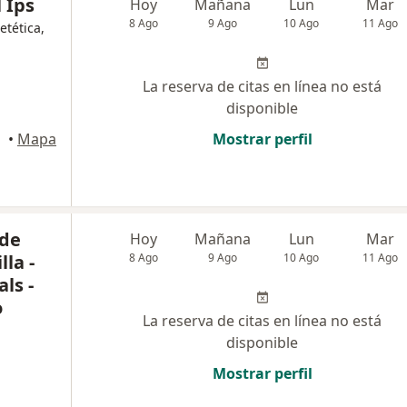
 Ips
Hoy
Mañana
Lun
Mar
8 Ago
9 Ago
10 Ago
11 Ago
etética,
La reserva de citas en línea no está
disponible
•
Mapa
Mostrar perfil
 de
Hoy
Mañana
Lun
Mar
la -
8 Ago
9 Ago
10 Ago
11 Ago
ls -
o
La reserva de citas en línea no está
disponible
Mostrar perfil