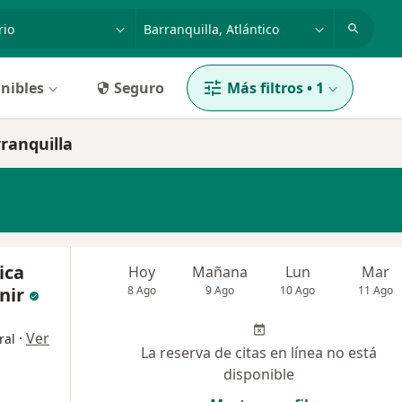
dad, enfermedad o nombre
p. ej. Bogotá
nibles
Seguro
Más filtros
•
1
ranquilla
ica
Hoy
Mañana
Lun
Mar
nir
8 Ago
9 Ago
10 Ago
11 Ago
·
Ver
ral
La reserva de citas en línea no está
disponible