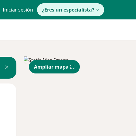
Iniciar sesión
¿Eres un especialista?
Ampliar mapa
Mié
Jue
Vie
12 Ago
13 Ago
14 Ago