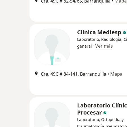
Cra. 49C # 82-54/65, Barranquilla
•
Mapa
Clinica Mediesp
Laboratorio, Radiología, C
·
Ver más
general
Cra. 49C # 84-141, Barranquilla
•
Mapa
Laboratorio Clíni
Procesar
Laboratorio, Ortopedia y
traumatología, Reumatolo