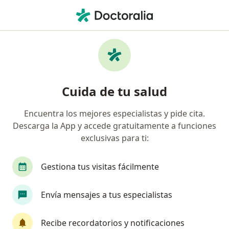
Men
Cirugía De Mano
Filtros
• 1
Seguro
Mapa
Centros médicos de Cirugía de Mano
Cuida de tu salud
Encuentra los mejores especialistas y pide cita.
Descarga la App y accede gratuitamente a funciones
exclusivas para ti:
Gestiona tus visitas fácilmente
IPS CRODAA SAS
Envía mensajes a tus especialistas
·
Cirugía de mano, Ortopedia y traumatología, Fisioterapia
Ver más
Recibe recordatorios y notificaciones
9 opiniones