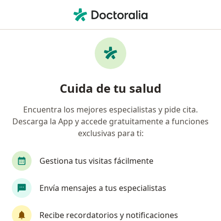
Men
Clínica Auxiliar Enfermería
Filtros
• 1
Seguro
Mapa
Centros médicos de clínica auxiliar
Cuida de tu salud
enfermería
Encuentra los mejores especialistas y pide cita.
Descarga la App y accede gratuitamente a funciones
Elige la ciudad en la que buscas al especialista
exclusivas para ti:
Bogotá
Gestiona tus visitas fácilmente
Envía mensajes a tus especialistas
Recibe recordatorios y notificaciones