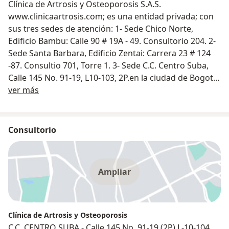
Clínica de Artrosis y Osteoporosis S.A.S.
www.clinicaartrosis.com; es una entidad privada; con
sus tres sedes de atención: 1- Sede Chico Norte,
Edificio Bambu: Calle 90 # 19A - 49. Consultorio 204. 2-
Sede Santa Barbara, Edificio Zentai: Carrera 23 # 124
-87. Consultio 701, Torre 1. 3- Sede C.C. Centro Suba,
Calle 145 No. 91-19, L10-103, 2P.en la ciudad de Bogotá
Sobre nosotros
D.C. República de Colombia. Call Center PBX: 601-
ver más
6837538. Móvil o WhatsApp: 315-8912983, 317-
5905407. Especialistas que ofrecen soluciones NO
QUIRÚRGICAS con tecnologías moleculares in-vitro de
Consultorio
avanzada, con medicina basada en la evidencia,
viscosuplementación, biotecnología de última
generación, aplicación de plasma rico en plaquetas
Ampliar
(PRP) y factores de crecimiento (FC) autógenos, células
madre, nanotecnología, antirresortivos óseos,
musculares y cartilaginosos en procesos
osteoarticulares y musculotendinosos en reparación y
Clínica de Artrosis y Osteoporosis
regeneración celular. Capaces de estimular el
C.C. CENTRO SUBA - Calle 145 No. 91-19 (2P) L-10-104