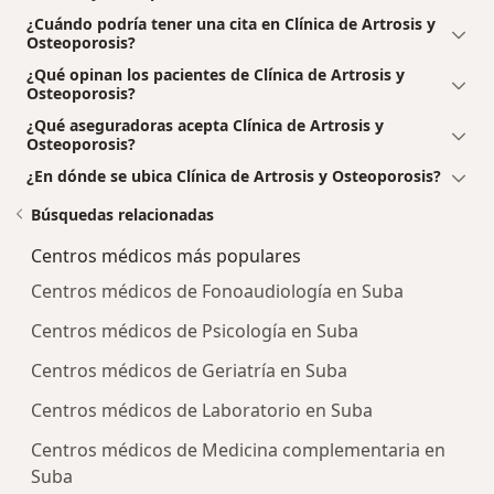
mejorando el chasquido y la sensación de roce o
¿Cuándo podría tener una cita en Clínica de Artrosis y
sobresalto articular mejorando la movilidad,
Osteoporosis?
brindando bienestar en forma inmediata y segura sin
¿Qué opinan los pacientes de Clínica de Artrosis y
comprometer órganos vitales. Una opción terapéutica
Osteoporosis?
eficaz en sujetos ancianos, jóvenes o deportistas,
¿Qué aseguradoras acepta Clínica de Artrosis y
artríticos reumatoideos, fibromialgias, entre otros con
Osteoporosis?
dolor articular severo que no responden a analgésicos
¿En dónde se ubica Clínica de Artrosis y Osteoporosis?
básicos o a tratamientos convencionales, o los que no
son candidatos a cirugías por convicción religiosa,
Búsquedas relacionadas
riesgos altos anestésicos, patologías asociadas
Centros médicos más populares
sistémicas o por determinación personal que no
quieren intervenirse y desean oír una opción más
Centros médicos de Fonoaudiología en Suba
terapéutica diferente a la cirugía.
Centros médicos de Psicología en Suba
Centros médicos de Geriatría en Suba
Centros médicos de Laboratorio en Suba
Centros médicos de Medicina complementaria en
Suba