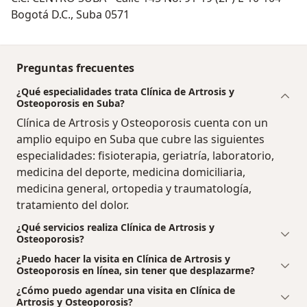
crecimiento y diferenciación. Regulando de esta
Bogotá D.C., Suba 0571
manera, una gran variedad de procesos celulares de
lubricación articular y cicatrización, inhibiendo la
progresión de enfermedades degenerativas,
Preguntas frecuentes
progresivas, crónicas e interviniendo activamente en
¿Qué especialidades trata Clínica de Artrosis y
la reparación de los tejidos. Regenerando el cartílago y
Osteoporosis en Suba?
lo más importante, la movilidad, brindando bienestar
Clínica de Artrosis y Osteoporosis cuenta con un
en forma inmediata y segura sin comprometer
amplio equipo en Suba que cubre las siguientes
órganos vitales. Somos subespecialistas a su alcance
especialidades: fisioterapia, geriatría, laboratorio,
inmediato con tratamientos ideales para aquellas
medicina del deporte, medicina domiciliaria,
personas que no son candidatos a cirugías y quieren
medicina general, ortopedia y traumatología,
oír un tratamiento diferente a la cirugía, mejorando el
tratamiento del dolor.
dolor articular regenerando el cartílago, aumentando
la viscosidad del espacio de la articulación,
¿Qué servicios realiza Clínica de Artrosis y
Osteoporosis?
incrementando sus propiedades amortiguadoras
frente al impacto durante la marcha, para subir y bajar
¿Puedo hacer la visita en Clínica de Artrosis y
Osteoporosis en línea, sin tener que desplazarme?
escaleras, logrando mejorar su calidad de vida,
pudiendo conciliar el sueño durante la noche,
¿Cómo puedo agendar una visita en Clínica de
Artrosis y Osteoporosis?