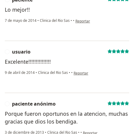
Lo mejor!!
en opinión del usuario paciente
7 de mayo de 2014
•
Clinica del Rio Sas
•
•
Reportar
usuario
U
Excelente!!!!!!!!!!!!!!!
en opinión del usuario usuario
9 de abril de 2014
•
Clinica del Rio Sas
•
•
Reportar
paciente anónimo
P
Porque fueron oportunos en la atencion, muchas
gracias que dios los bendiga.
en opinión del usuario pacien
3 de diciembre de 2013
•
Clinica del Rio Sas
•
•
Reportar