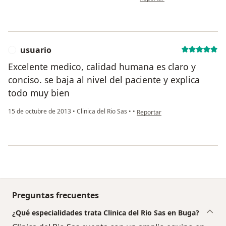
usuario
U
Excelente medico, calidad humana es claro y
conciso. se baja al nivel del paciente y explica
todo muy bien
en opinión del usuario usuario
15 de octubre de 2013
•
Clinica del Rio Sas
•
•
Reportar
Preguntas frecuentes
¿Qué especialidades trata Clinica del Rio Sas en Buga?