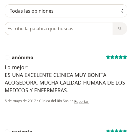
Busca en opiniones
anónimo
A
Lo mejor:
ES UNA EXCELENTE CLINICA MUY BONITA
ACOGEDORA. MUCHA CALIDAD HUMANA DE LOS
MEDICOS Y ENFERMERAS.
en opinión del usuario anónimo
5 de mayo de 2017
•
Clinica del Rio Sas
•
•
Reportar
paciente
P