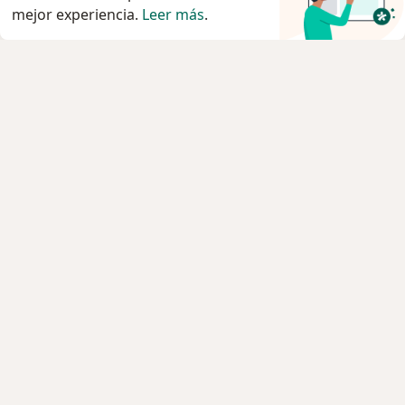
mejor experiencia.
Leer más
.
Servicio
Privacidad y cookies
Quiénes somos
Contacto
Empleos
Nuevas posiciones
Términos y condiciones
Para los pacientes
Especialistas
Clínicas
Pregunta al Experto
Medicamentos
Servicios
Enfermedades
Preguntas Frecuentes