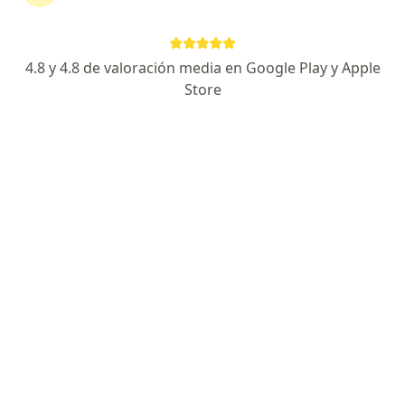
4.8 y 4.8 de valoración media en Google Play y Apple
No hemos encontrado ningún fisioterapia
Store
en Barranquilla, Atlántico
Cambia tu localización o busca especialistas de todo
el país que ofrezcan consultas online.
Cambiar mi localización
Buscar consultas online