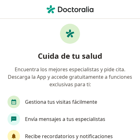
Men
Fisioterapia • Barranquilla, Atlántico
Página De Inicio
Centros Médicos
Fisioterapia
Cambiar de
Barranquilla
Cuida de tu salud
Encuentra los mejores especialistas y pide cita.
Descarga la App y accede gratuitamente a funciones
exclusivas para ti:
Gestiona tus visitas fácilmente
Envía mensajes a tus especialistas
Recibe recordatorios y notificaciones