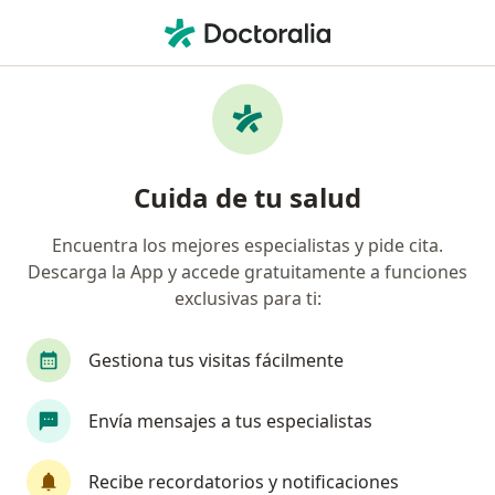
Men
Ginecología Y Obstetricia • Cartagena, Bolívar
Filtros
• 1
Seguro
Mapa
Centros médicos de ginecología y
Cuida de tu salud
obstetricia en Cartagena
Encuentra los mejores especialistas y pide cita.
Descarga la App y accede gratuitamente a funciones
¿Cuál es tu compañía aseguradora?
exclusivas para ti:
Gestiona tus visitas fácilmente
Envía mensajes a tus especialistas
Recibe recordatorios y notificaciones