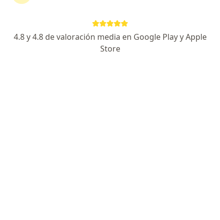
Calle 97 No. 64 - 38, Bogotá
•
Mapa
Ningún profesional de este centro tiene citas disponibles
4.8 y 4.8 de valoración media en Google Play y Apple
Store
Mostrar perfil
Página De Inicio
Centros Médicos
Medicina Del Trabajo
Bogotá
Cambiar de ciudad
Servicio
Privacidad y cookies
Quiénes somos