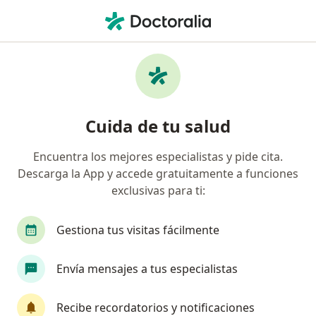
Men
Medicina Del Trabajo • Bogotá, Cundinamarca
Filtros
• 1
Mapa
Centros médicos de medicina del trabajo en
Cuida de tu salud
Bogotá
Encuentra los mejores especialistas y pide cita.
Descarga la App y accede gratuitamente a funciones
exclusivas para ti:
Gestiona tus visitas fácilmente
Envía mensajes a tus especialistas
Centro de Especialistas En Medicina del
Trabajo Cem
Recibe recordatorios y notificaciones
Medicina del trabajo