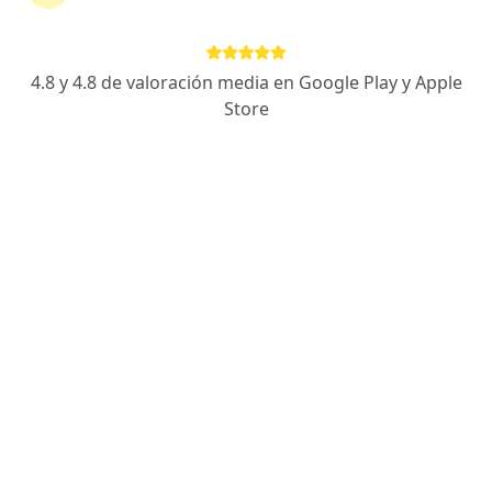
Calle 97 No. 64 - 38, Bogotá
•
Mapa
Ningún profesional de este centro tiene citas disponibles
4.8 y 4.8 de valoración media en Google Play y Apple
Mostrar perfil
Store
Página De Inicio
Centros Médicos
Medicina Del Trabajo
Cambiar de ciudad
Servicio
Privacidad y cookies
Quiénes somos
Contacto