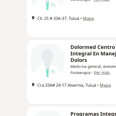
Cll. 25 # 33A-37, Tuluá
•
Mapa
Dolormed Centro
Integral En Manej
Dolors
Medicina general, Anestes
·
Ver más
Fisioterapia
Cra.33A# 24-17 Alvernia, Tuluá
•
Mapa
Programas Integr