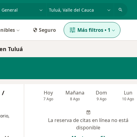
dad, enfermedad o nombre
p. ej. Bogotá
nibles
Seguro
Más filtros
•
1
en Tuluá
 /
Hoy
Mañana
Dom
Lun
7 Ago
8 Ago
9 Ago
10 Ago
orio,
La reserva de citas en línea no está
disponible