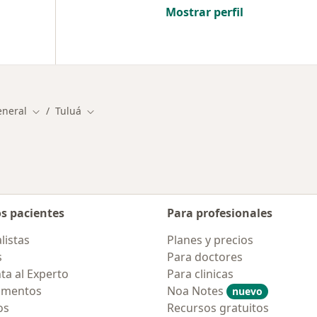
Mostrar perfil
eneral
Tuluá
Cambiar de ciudad
Cambiar de ciudad
os pacientes
Para profesionales
listas
Planes y precios
s
Para doctores
ta al Experto
Para clinicas
amentos
Noa Notes
nuevo
os
Recursos gratuitos