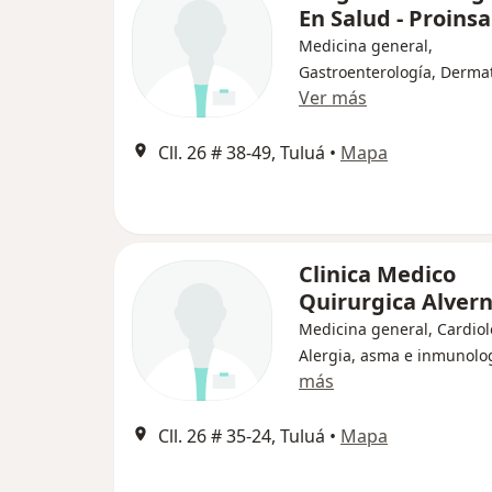
En Salud - Proins
Medicina general,
Gastroenterología, Derma
Ver más
Cll. 26 # 38-49, Tuluá
•
Mapa
Clinica Medico
Quirurgica Alvern
Medicina general, Cardiol
Alergia, asma e inmunolo
más
Cll. 26 # 35-24, Tuluá
•
Mapa