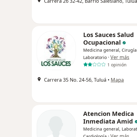
Carrera 26 32-42, Barrio Salesiano, Tulu
Los Sauces Salud
Ocupacional
Medicina general, Cirugía
·
Ver más
Laboratorio
1 opinión
Carrera 35 No. 24-56, Tuluá
•
Mapa
Atencion Medica
Inmediata Amid
Medicina general, Laborat
·
Ver más
Cardiología