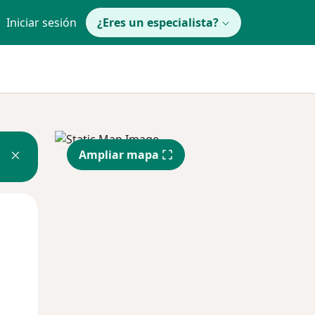
Iniciar sesión
¿Eres un especialista?
Ampliar mapa
Mar
Mié
Jue
11 Ago
12 Ago
13 Ago