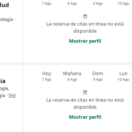
alud
7 Ago
8 Ago
9 Ago
10 Ago
·
tología
La reserva de citas en línea no está
disponible
Mostrar perfil
Hoy
Mañana
Dom
Lun
ia
7 Ago
8 Ago
9 Ago
10 Ago
ogía,
·
Ver
gía
La reserva de citas en línea no está
disponible
Mostrar perfil