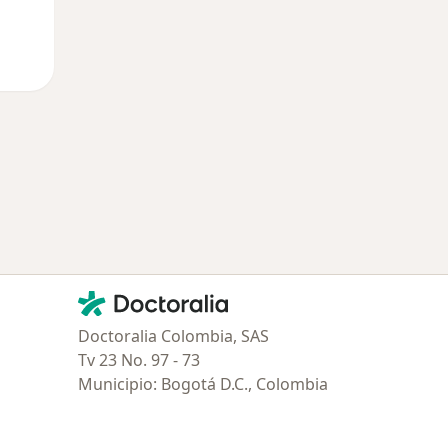
Contacto
Doctoralia - Página de inicio
Doctoralia Colombia, SAS
Tv 23 No. 97 - 73
Municipio: Bogotá D.C., Colombia