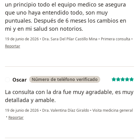
un principio todo el equipo medico se asegura
que uno haya entendido todo, son muy
puntuales. Después de 6 meses los cambios en
mi y en mi salud son notorios.
19 de junio de 2026
•
Dra. Sara Del Pilar Castillo Mina
•
Primera consulta
•
en opinión del usuario Alex
Reportar
Oscar
Número de teléfono verificado
O
La consulta con la dra fue muy agradable, es muy
detallada y amable.
19 de junio de 2026
•
Dra. Valentina Díaz Giraldo
•
Visita medicina general
en opinión del usuario Oscar
•
Reportar