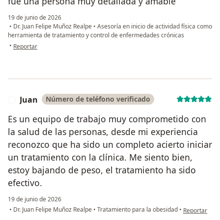
fue una persona muy detallada y amable
19 de junio de 2026
•
Dr. Juan Felipe Muñoz Realpe
•
Asesoría en inicio de actividad física como
herramienta de tratamiento y control de enfermedades crónicas
en opinión del usuario Andrés
•
Reportar
Juan
Número de teléfono verificado
J
Es un equipo de trabajo muy comprometido con
la salud de las personas, desde mi experiencia
reconozco que ha sido un completo acierto iniciar
un tratamiento con la clínica. Me siento bien,
estoy bajando de peso, el tratamiento ha sido
efectivo.
19 de junio de 2026
en opinión de
•
Dr. Juan Felipe Muñoz Realpe
•
Tratamiento para la obesidad
•
Reportar