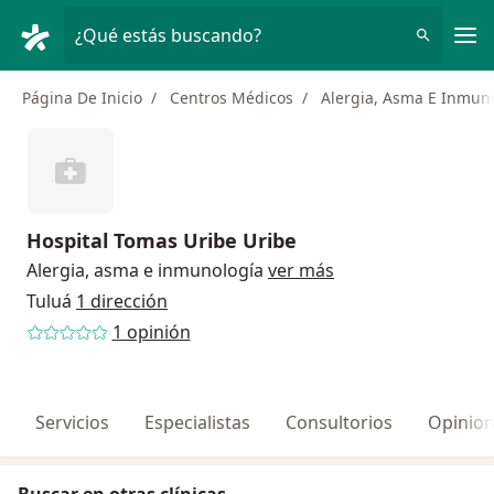
Men
¿Qué estás buscando?
Página De Inicio
Centros Médicos
Alergia, Asma E Inmun
Hospital Tomas Uribe Uribe
Alergia, asma e inmunología
ver más
Tuluá
1 dirección
1 opinión
Servicios
Especialistas
Consultorios
Opinio
Buscar en otras clínicas