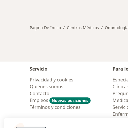
Página De Inicio
Centros Médicos
Odontologí
Servicio
Para l
Privacidad y cookies
Especia
Quiénes somos
Clínica
Contacto
Pregun
Empleos
Medic
Nuevas posiciones
Términos y condiciones
Servici
Enfer
Pregun
Aplicac