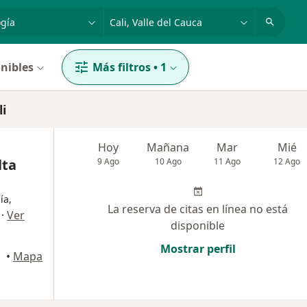
dad, enfermedad o nombre
p. ej. Bogotá
nibles
Más filtros
•
1
i
Hoy
Mañana
Mar
Mié
lta
9 Ago
10 Ago
11 Ago
12 Ago
ía,
La reserva de citas en línea no está
·
Ver
disponible
Mostrar perfil
•
Mapa