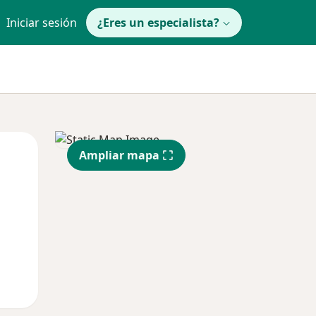
Iniciar sesión
¿Eres un especialista?
Jue
Vie
Sáb
Ampliar mapa
13 Ago
14 Ago
15 Ago