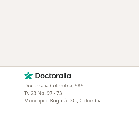
Contacto
Doctoralia - Página de inicio
Doctoralia Colombia, SAS
Tv 23 No. 97 - 73
Municipio: Bogotá D.C., Colombia