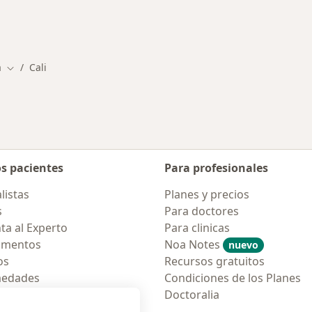
a
Cali
Cambiar de ciudad
os pacientes
Para profesionales
listas
Planes y precios
s
Para doctores
ta al Experto
Para clinicas
amentos
Noa Notes
nuevo
os
Recursos gratuitos
medades
Condiciones de los Planes
tas Frecuentes
Doctoralia
ión para móvil