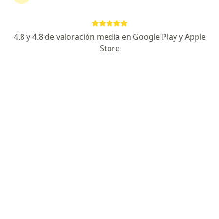
·
Ver más
Fonoaudiología, Enfermería, Fisioterapia
Calle 25 #4-82, Cali
•
Mapa
4.8 y 4.8 de valoración media en Google Play y Apple
Ningún profesional de este centro tiene citas disponibles
Store
Mostrar perfil
Centro de Atención Integral y Servicios
Psicologicos Espiral
·
Ver más
Fonoaudiología, Pediatría, Psicología
Carrera 15 N 15 a 35, Cali
•
Mapa