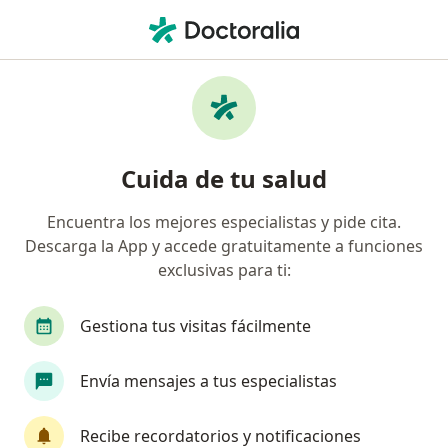
Men
Fonoaudiología • Cali, Valle del Cauca
Filtros
• 1
Seguro
Mapa
Centros médicos de fonoaudiología en Cali
Cuida de tu salud
Encuentra los mejores especialistas y pide cita.
¿Cuál es tu compañía aseguradora?
Descarga la App y accede gratuitamente a funciones
exclusivas para ti:
Gestiona tus visitas fácilmente
Envía mensajes a tus especialistas
Recibe recordatorios y notificaciones
Medical Living Hope