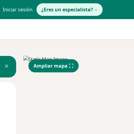
Iniciar sesión
¿Eres un especialista?
Ampliar mapa
Mar
Mié
Jue
11 Ago
12 Ago
13 Ago