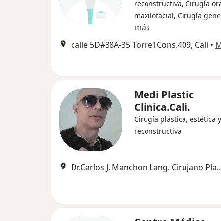
reconstructiva, Cirugía ora
maxilofacial, Cirugía gene
más
calle 5D#38A-35 Torre1Cons.409, Cali
•
M
Medi Plastic
Clinica.Cali.
Cirugía plástica, estética y
reconstructiva
Dr.Carlos J. Manchon Lang. Cirujano Plastico,Estetico,Reconst