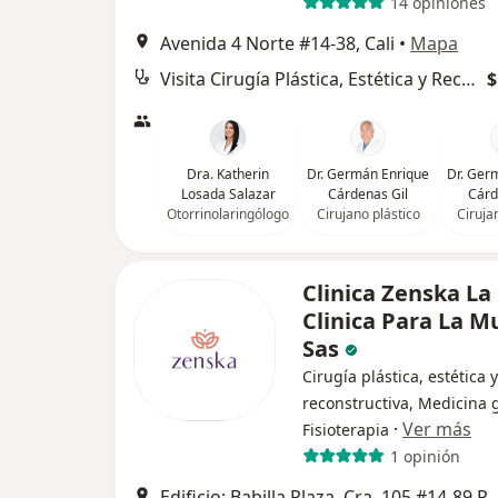
14 opiniones
Avenida 4 Norte #14-38, Cali
•
Mapa
Visita Cirugía Plástica, Estética y Reconstructiva
$
Dra. Katherin
Dr. Germán Enrique
Dr. Ger
Losada Salazar
Cárdenas Gil
Cárd
Otorrinolaringólogo
Cirujano plástico
Ciruja
Clinica Zenska La
Clinica Para La M
Sas
Cirugía plástica, estética y
reconstructiva, Medicina 
·
Ver más
Fisioterapia
1 opinión
Edificio: Babilla Plaza, Cra. 105 #14-89 Piso 4 / Consultorio 419, Ciudad J