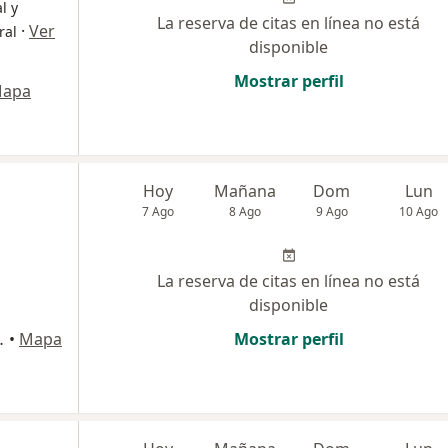
l y
La reserva de citas en línea no está
·
Ver
ral
disponible
Mostrar perfil
apa
Hoy
Mañana
Dom
Lun
7 Ago
8 Ago
9 Ago
10 Ago
La reserva de citas en línea no está
disponible
ructivo y Caumatologo., Cali
•
Mapa
Mostrar perfil