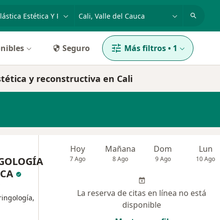
dad, enfermedad o nombre
p. ej. Bogotá
nibles
Seguro
Más filtros
•
1
tética y reconstructiva en Cali
Hoy
Mañana
Dom
Lun
GOLOGÍA
7 Ago
8 Ago
9 Ago
10 Ago
ICA
La reserva de citas en línea no está
ringología,
disponible