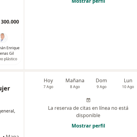
Mostrar perfil
 300.000
mán Enrique
enas Gil
no plástico
Hoy
Mañana
Dom
Lun
ujer
7 Ago
8 Ago
9 Ago
10 Ago
La reserva de citas en línea no está
general,
disponible
Mostrar perfil
ardín, Cali, Valle del Cauca, Cali
•
Mapa