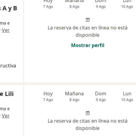
Hoy
Mañana
Dom
Lun
 A y B
7 Ago
8 Ago
9 Ago
10 Ago
sma e
La reserva de citas en línea no está
·
Ver
disponible
Mostrar perfil
tructiva
 Lili
Hoy
Mañana
Dom
Lun
7 Ago
8 Ago
9 Ago
10 Ago
sma e
·
Ver
La reserva de citas en línea no está
disponible