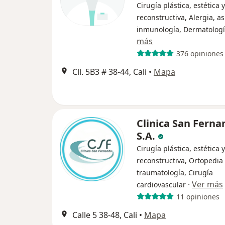
Cirugía plástica, estética y
reconstructiva, Alergia, a
inmunología, Dermatolog
más
376 opiniones
Cll. 5B3 # 38-44, Cali
•
Mapa
Clinica San Ferna
S.A.
Cirugía plástica, estética y
reconstructiva, Ortopedia
traumatología, Cirugía
·
Ver más
cardiovascular
11 opiniones
Calle 5 38-48, Cali
•
Mapa