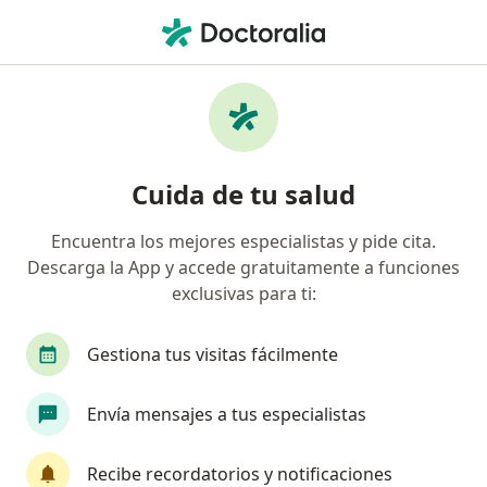
Men
Oftalmología Pediátrica
Filtros
• 1
Seguro
Mapa
Centros médicos de oftalmología pediátrica
Cuida de tu salud
Encuentra los mejores especialistas y pide cita.
Descarga la App y accede gratuitamente a funciones
exclusivas para ti:
Gestiona tus visitas fácilmente
VIU Clínica Oftalmológica Internacional
Envía mensajes a tus especialistas
·
Ver más
Oftalmología pediátrica, Oftalmología, Optometría
53 opiniones
Recibe recordatorios y notificaciones