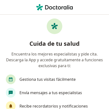
Men
Oftalmología • Popayán, Cauca
Página De Inicio
Centros Médicos
Oftalmología
Cambiar d
Popayán
Cuida de tu salud
Encuentra los mejores especialistas y pide cita.
Descarga la App y accede gratuitamente a funciones
exclusivas para ti:
Gestiona tus visitas fácilmente
Envía mensajes a tus especialistas
Recibe recordatorios y notificaciones