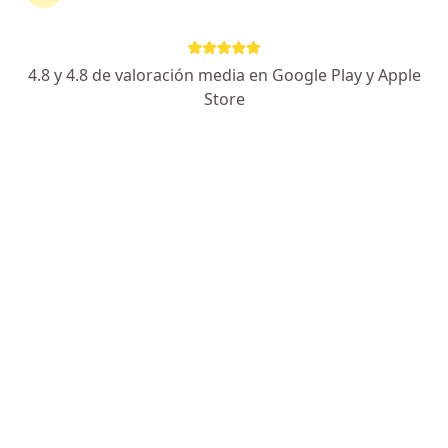
4.8 y 4.8 de valoración media en Google Play y Apple
No hemos encontrado ningún oftalmología
Store
en Popayán, Cauca
Cambia tu localización o busca especialistas de todo
el país que ofrezcan consultas online.
Cambiar mi localización
Buscar consultas online