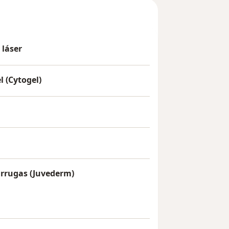
 láser
l (Cytogel)
 arrugas (Juvederm)