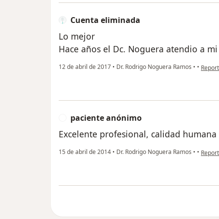
Cuenta eliminada
Lo mejor
Hace años el Dc. Noguera atendio a mi 
en opi
12 de abril de 2017
•
Dr. Rodrigo Noguera Ramos
•
•
Report
paciente anónimo
P
Excelente profesional, calidad humana
en opi
15 de abril de 2014
•
Dr. Rodrigo Noguera Ramos
•
•
Report