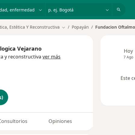
dad, enfermedad o nombre
p. ej. Bogotá
tica, Estética Y Reconstructiva
Popayán
Fundacion Oftalmo
Cambiar de ciudad
logica Vejarano
Hoy
ica y reconstructiva
ver más
7 Ago
Este c
s)
Consultorios
Opiniones