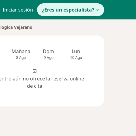
Iniciar sesión
¿Eres un especialista?
logica Vejarano
Mañana
Dom
Lun
Mar
Mié
8 Ago
9 Ago
10 Ago
11 Ago
12 Ag
entro aún no ofrece la reserva online
de cita