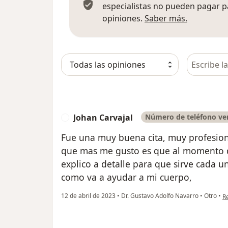
especialistas no pueden pagar p
Más infor
opiniones.
Saber más.
Busca en 
Johan Carvajal
Número de teléfono ver
J
Fue una muy buena cita, muy profesion
que mas me gusto es que al momento
explico a detalle para que sirve cada u
como va a ayudar a mi cuerpo,
en
12 de abril de 2023
•
Dr. Gustavo Adolfo Navarro
•
Otro
•
R