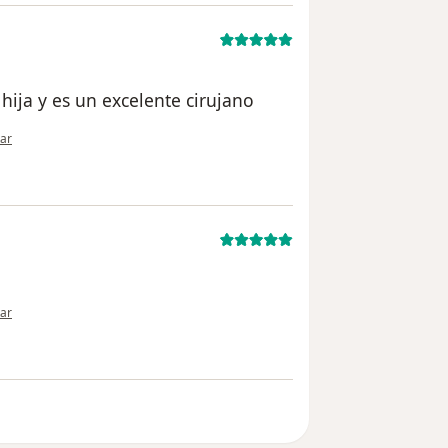
hija y es un excelente cirujano
nión del usuario Cuenta eliminada
ar
nión del usuario paciente anónimo
ar