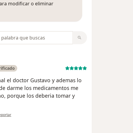
ara modificar o eliminar
mación sobre opiniones
opiniones
ificado
al el doctor Gustavo y ademas lo
 de darme los medicamentos me
no, porque los deberia tomar y
 opinión del usuario Johan Carvajal
eportar