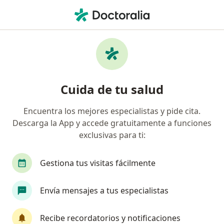
Men
Otología
Página De Inicio
Centros Médicos
Otología
Cambiar de ci
Cuida de tu salud
Encuentra los mejores especialistas y pide cita.
Descarga la App y accede gratuitamente a funciones
exclusivas para ti:
Gestiona tus visitas fácilmente
Envía mensajes a tus especialistas
Recibe recordatorios y notificaciones