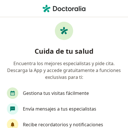
Men
Otorrinolaringología • Cúcuta, Norte de Santander
Filtros
• 1
Seguro
Mapa
Centros médicos de otorrinolaringología en
Cuida de tu salud
Cúcuta
Encuentra los mejores especialistas y pide cita.
Descarga la App y accede gratuitamente a funciones
¿Cuál es tu compañía aseguradora?
exclusivas para ti:
Gestiona tus visitas fácilmente
Envía mensajes a tus especialistas
Recibe recordatorios y notificaciones