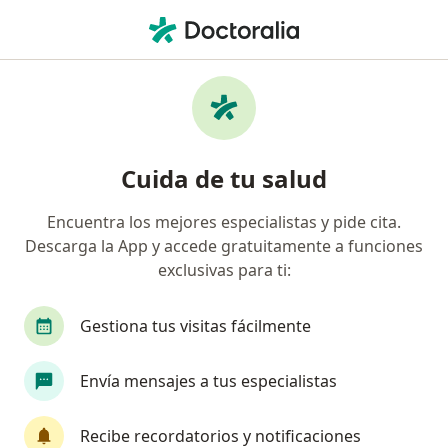
Men
Pediatría • Cali, Valle del Cauca
Filtros
• 1
Seguro
Mapa
Centros médicos de pediatría en Cali
Cuida de tu salud
Encuentra los mejores especialistas y pide cita.
¿Cuál es tu compañía aseguradora?
Descarga la App y accede gratuitamente a funciones
Suramericana S.A.
Allianz Seguros S.A.
Co
exclusivas para ti:
Gestiona tus visitas fácilmente
Envía mensajes a tus especialistas
Recibe recordatorios y notificaciones