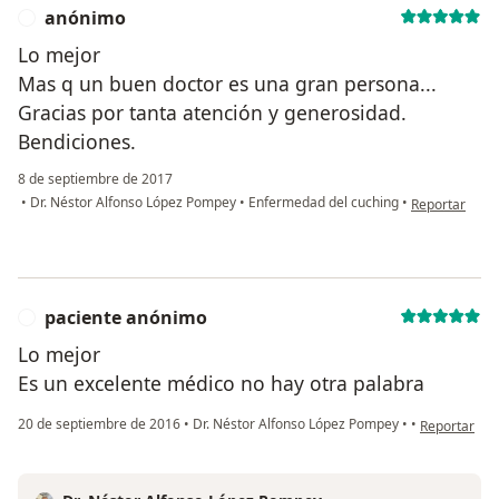
anónimo
A
Lo mejor
Mas q un buen doctor es una gran persona...
Gracias por tanta atención y generosidad.
Bendiciones.
8 de septiembre de 2017
en opinión de
•
Dr. Néstor Alfonso López Pompey
•
Enfermedad del cuching
•
Reportar
paciente anónimo
P
Lo mejor
Es un excelente médico no hay otra palabra
en opinión d
20 de septiembre de 2016
•
Dr. Néstor Alfonso López Pompey
•
•
Reportar