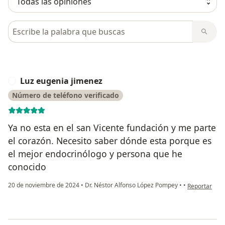
Busca en opiniones
Luz eugenia jimenez
L
Número de teléfono verificado
Ya no esta en el san Vicente fundación y me parte
el corazón. Necesito saber dónde esta porque es
el mejor endocrinólogo y persona que he
conocido
en opinión de
20 de noviembre de 2024
•
Dr. Néstor Alfonso López Pompey
•
•
Reportar