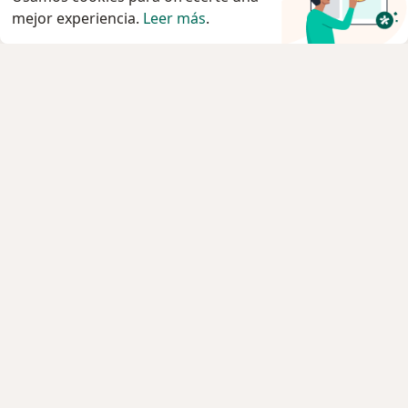
mejor experiencia.
Leer más
.
Servicio
Privacidad y cookies
Quiénes somos
Contacto
Empleos
Nuevas posiciones
Términos y condiciones
Para los pacientes
Especialistas
Clínicas
Pregunta al Experto
Medicamentos
Servicios
Enfermedades
Preguntas Frecuentes