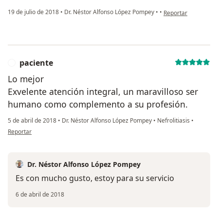
en opinión del usua
19 de julio de 2018
•
Dr. Néstor Alfonso López Pompey
•
•
Reportar
paciente
P
Lo mejor
Exvelente atención integral, un maravilloso ser
humano como complemento a su profesión.
5 de abril de 2018
•
Dr. Néstor Alfonso López Pompey
•
Nefrolitiasis
•
en opinión del usuario paciente
Reportar
Dr. Néstor Alfonso López Pompey
Es con mucho gusto, estoy para su servicio
6 de abril de 2018