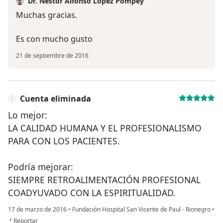
Dr. Néstor Alfonso López Pompey
Muchas gracias.
Es con mucho gusto
21 de septiembre de 2016
Cuenta eliminada
Lo mejor:
LA CALIDAD HUMANA Y EL PROFESIONALISMO
PARA CON LOS PACIENTES.
Podría mejorar:
SIEMPRE RETROALIMENTACIÓN PROFESIONAL
COADYUVADO CON LA ESPIRITUALIDAD.
17 de marzo de 2016
•
Fundación Hospital San Vicente de Paul - Rionegro
•
en opinión del usuario Cuenta eliminada
•
Reportar