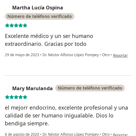
Martha Lucía Ospina
M
Número de teléfono verificado
Excelente médico y un ser humano
extraordinario. Gracias por todo
en opinión de
29 de mayo de 2023
•
Dr. Néstor Alfonso López Pompey
•
Otro
•
Reportar
Mary Marulanda
Número de teléfono verificado
M
el mejorr endocrino, excelente profesional y una
calidad de ser humano inigualable. Dios lo
bendiga siempre.
en opinión de
6 de agosto de 2020
•
Dr. Néstor Alfonso López Pompey
•
Otro
•
Reportar