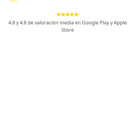
QUIROFANOS LLANOGRANDE BY ORVE
·
Cirugía vascular, Cirugía general, Ortopedia y traumatología
Ver más
4.8 y 4.8 de valoración media en Google Play y Apple
1126 opiniones
Store
Vía Llanogrande Km 2 Vereda Chipre, Rionegro
•
Mapa
Escleroterapia
desde $ 250.000
Mostrar más servicios
Dr. Heinz Hiller
Cirujano vascular
Ningún profesional de este centro tiene citas disponibles
Mostrar perfil