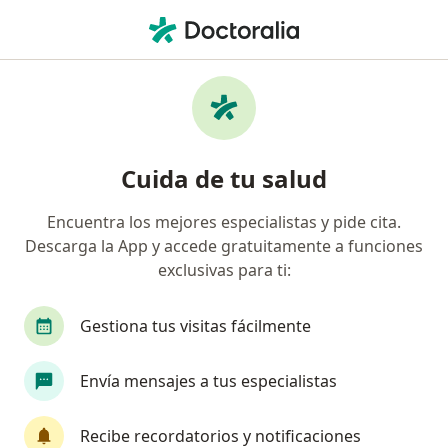
Men
Cirugía Vascular • Rionegro, Antioquia
Filtros
• 1
Seguro
Mapa
Centros médicos de cirugía vascular en
Cuida de tu salud
Rionegro
Encuentra los mejores especialistas y pide cita.
Descarga la App y accede gratuitamente a funciones
¿Cuál es tu compañía aseguradora?
exclusivas para ti:
Gestiona tus visitas fácilmente
Envía mensajes a tus especialistas
Recibe recordatorios y notificaciones