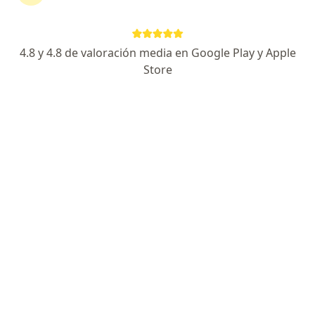
4.8 y 4.8 de valoración media en Google Play y Apple
No hemos encontrado ningún psiquiatría en
Store
Bucaramanga, Santander
Cambia tu localización o busca especialistas de todo
el país que ofrezcan consultas online.
Cambiar mi localización
Buscar consultas online