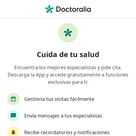
Men
Psiquiatría • Bucaramanga, Santander
Página De Inicio
Centros Médicos
Psiquiatría
Cambiar de 
Bucaramanga
Cuida de tu salud
Encuentra los mejores especialistas y pide cita.
Descarga la App y accede gratuitamente a funciones
exclusivas para ti:
Gestiona tus visitas fácilmente
Envía mensajes a tus especialistas
Recibe recordatorios y notificaciones