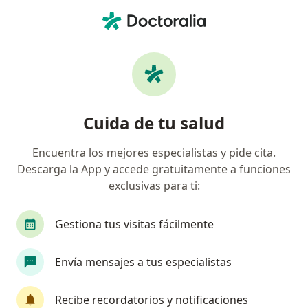
Men
Cirugía General • Bucaramanga, Santander
Filtros
• 1
Seguro
Mapa
Centros médicos de cirugía general en
Cuida de tu salud
Bucaramanga
Encuentra los mejores especialistas y pide cita.
Descarga la App y accede gratuitamente a funciones
¿Cuál es tu compañía aseguradora?
exclusivas para ti:
Gestiona tus visitas fácilmente
Envía mensajes a tus especialistas
Recibe recordatorios y notificaciones