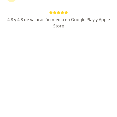
Centro Medico Carlos Ardila Lülle
·
Ver más
Cirugía general, Laboratorio, Cirugía de tórax
293 opiniones
4.8 y 4.8 de valoración media en Google Play y Apple
Store
Cra. 24 No. 154-106, Floridablanca
•
Mapa
Ningún profesional de este centro tiene citas disponibles
Mostrar perfil
Fundación Cardiovascular de Colombia -
FCV