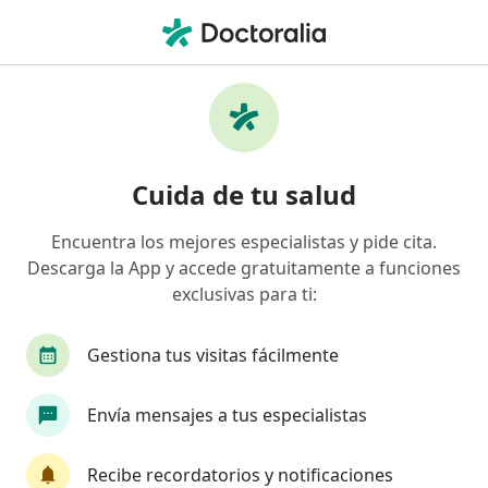
Men
Cirugía Vascular • Bucaramanga, Santander
Filtros
• 1
Seguro
Mapa
Centros médicos de cirugía vascular en
Cuida de tu salud
Bucaramanga
Encuentra los mejores especialistas y pide cita.
Descarga la App y accede gratuitamente a funciones
¿Cuál es tu compañía aseguradora?
exclusivas para ti:
Gestiona tus visitas fácilmente
Envía mensajes a tus especialistas
Recibe recordatorios y notificaciones