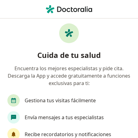
Men
Reumatología Pediátrica
Filtros
• 1
Seguro
Mapa
Centros médicos de reumatología
Cuida de tu salud
pediátrica
Encuentra los mejores especialistas y pide cita.
Descarga la App y accede gratuitamente a funciones
exclusivas para ti:
Gestiona tus visitas fácilmente
Envía mensajes a tus especialistas
Fundación Hospital Infantil Napoleón
Franco Pareja - Casa del Niño
Recibe recordatorios y notificaciones
Reumatología pediátrica, Cirugía pediátrica, Cirugía vascular