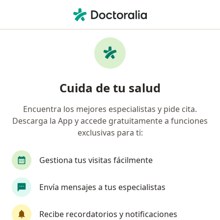
Men
Salud Pública
Filtros
• 1
Seguro
Mapa
Centros médicos de salud pública
Cuida de tu salud
Encuentra los mejores especialistas y pide cita.
Elige la ciudad en la que buscas al especialista
Descarga la App y accede gratuitamente a funciones
Bogotá
exclusivas para ti:
Gestiona tus visitas fácilmente
Envía mensajes a tus especialistas
Recibe recordatorios y notificaciones