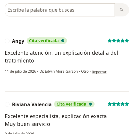
Busca en opiniones
Angy
Cita verificada
A
Excelente atención, un explicación detalla del
tratamiento
en opinión del usuario A
11 de julio de 2026
•
Dr. Edwin Mora Garzon
•
Otro
•
Reportar
Biviana Valencia
Cita verificada
B
Excelente especialista, explicación exacta
Muy buen servicio
9 de julio de 2026