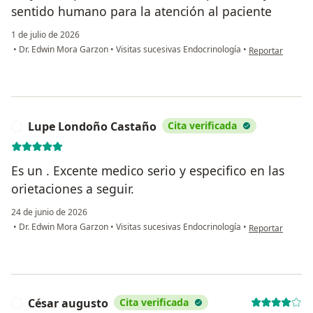
sentido humano para la atención al paciente
1 de julio de 2026
en opinión del u
•
Dr. Edwin Mora Garzon
•
Visitas sucesivas Endocrinología
•
Reportar
Lupe Londoño Castaño
Cita verificada
L
Es un . Excente medico serio y especifico en las
orietaciones a seguir.
24 de junio de 2026
en opinión del 
•
Dr. Edwin Mora Garzon
•
Visitas sucesivas Endocrinología
•
Reportar
César augusto
Cita verificada
C