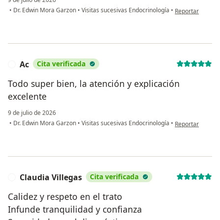
en opinión del u
•
Dr. Edwin Mora Garzon
•
Visitas sucesivas Endocrinología
•
Reportar
Ac
Cita verificada
A
Todo super bien, la atención y explicación
excelente
9 de julio de 2026
en opinión del u
•
Dr. Edwin Mora Garzon
•
Visitas sucesivas Endocrinología
•
Reportar
Claudia Villegas
Cita verificada
C
Calidez y respeto en el trato
Infunde tranquilidad y confianza