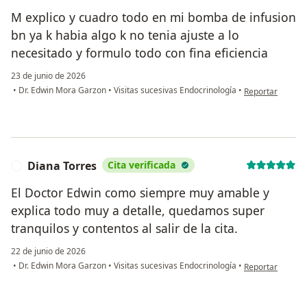
M explico y cuadro todo en mi bomba de infusion
bn ya k habia algo k no tenia ajuste a lo
necesitado y formulo todo con fina eficiencia
23 de junio de 2026
en opinión del u
•
Dr. Edwin Mora Garzon
•
Visitas sucesivas Endocrinología
•
Reportar
Diana Torres
Cita verificada
D
El Doctor Edwin como siempre muy amable y
explica todo muy a detalle, quedamos super
tranquilos y contentos al salir de la cita.
22 de junio de 2026
en opinión del u
•
Dr. Edwin Mora Garzon
•
Visitas sucesivas Endocrinología
•
Reportar