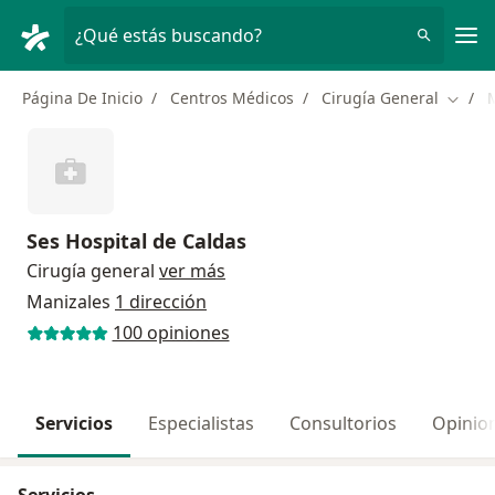
Men
¿Qué estás buscando?
Página De Inicio
Centros Médicos
Cirugía General
Cambi
Ses Hospital de Caldas
Cirugía general
ver más
Manizales
1 dirección
100 opiniones
Servicios
Especialistas
Consultorios
Opinio
Servicios