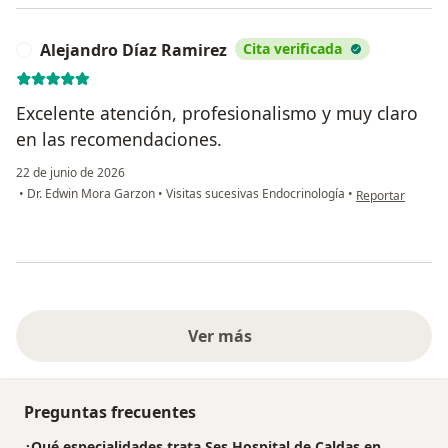
Alejandro Díaz Ramirez
Cita verificada
A
Excelente atención, profesionalismo y muy claro
en las recomendaciones.
22 de junio de 2026
en opinión del u
•
Dr. Edwin Mora Garzon
•
Visitas sucesivas Endocrinología
•
Reportar
Ver más
Preguntas frecuentes
¿Qué especialidades trata Ses Hospital de Caldas en