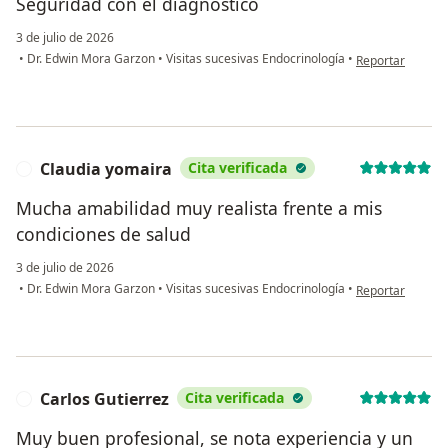
Seguridad con el diagnóstico
3 de julio de 2026
en opinión del u
•
Dr. Edwin Mora Garzon
•
Visitas sucesivas Endocrinología
•
Reportar
Claudia yomaira
Cita verificada
C
Mucha amabilidad muy realista frente a mis
condiciones de salud
3 de julio de 2026
en opinión del u
•
Dr. Edwin Mora Garzon
•
Visitas sucesivas Endocrinología
•
Reportar
Carlos Gutierrez
Cita verificada
C
Muy buen profesional, se nota experiencia y un