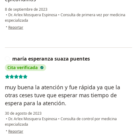
8 de septiembre de 2023
•
Dr. Arlex Mosquera Espinosa
•
Consulta de primera vez por medicina
especializada
en opinión del usuario Nefer Kathy Parra Trujillo
•
Reportar
maría esperanza suaza puentes
M
Cita verificada
muy buena la atención y fue rápida ya que la
otras ceses tuve que esperar mas tiempo de
espera para la atención.
30 de agosto de 2023
•
Dr. Arlex Mosquera Espinosa
•
Consulta de control por medicina
especializada
en opinión del usuario maría esperanza suaza puentes
•
Reportar