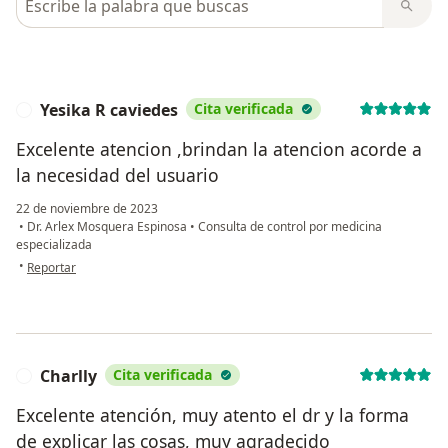
Yesika R caviedes
Cita verificada
Y
Excelente atencion ,brindan la atencion acorde a
la necesidad del usuario
22 de noviembre de 2023
•
Dr. Arlex Mosquera Espinosa
•
Consulta de control por medicina
especializada
en opinión del usuario Yesika R caviedes
•
Reportar
Charlly
Cita verificada
C
Excelente atención, muy atento el dr y la forma
de explicar las cosas, muy agradecido