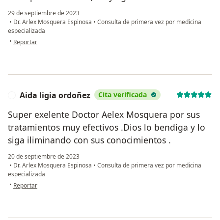
29 de septiembre de 2023
•
Dr. Arlex Mosquera Espinosa
•
Consulta de primera vez por medicina
especializada
en opinión del usuario Charlly
•
Reportar
Aida ligia ordoñez
Cita verificada
A
Super exelente Doctor Aelex Mosquera por sus
tratamientos muy efectivos .Dios lo bendiga y lo
siga iliminando con sus conocimientos .
20 de septiembre de 2023
•
Dr. Arlex Mosquera Espinosa
•
Consulta de primera vez por medicina
especializada
en opinión del usuario Aida ligia ordoñez
•
Reportar