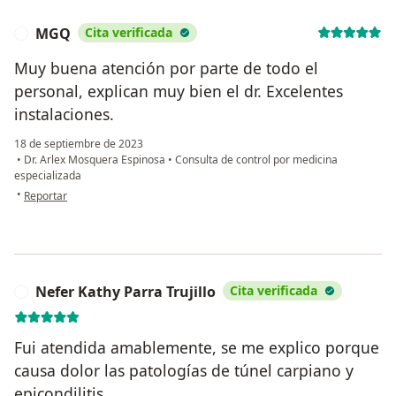
MGQ
Cita verificada
M
Muy buena atención por parte de todo el
personal, explican muy bien el dr. Excelentes
instalaciones.
18 de septiembre de 2023
•
Dr. Arlex Mosquera Espinosa
•
Consulta de control por medicina
especializada
en opinión del usuario MGQ
•
Reportar
Nefer Kathy Parra Trujillo
Cita verificada
N
Fui atendida amablemente, se me explico porque
causa dolor las patologías de túnel carpiano y
epicondilitis