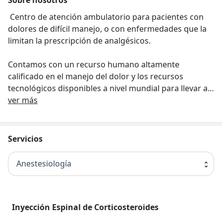
Centro de atención ambulatorio para pacientes con
dolores de difícil manejo, o con enfermedades que la
limitan la prescripción de analgésicos.
Contamos con un recurso humano altamente
calificado en el manejo del dolor y los recursos
tecnológicos disponibles a nivel mundial para llevar a
Sobre nosotros
cabo técnicas modernas y altamente efectivas para el
ver más
control del dolor
El dolor crónico se puede aliviar
Servicios
Nuestro interés es mejorar la calidad de vida del
Anestesiología
paciente y su círculo cuidador mediant un tratamiento
adecuado y eficaz para el dolor.
Si usted o alguien cercano a usted, sufre de alguna
Inyección Espinal de Corticosteroides
enfermedad dolorosa para la cual el manejo haya sido