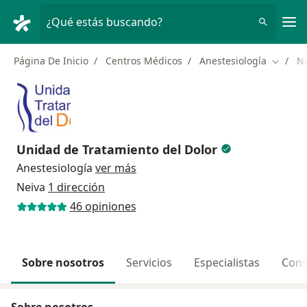
Men
¿Qué estás buscando?
Página De Inicio
Centros Médicos
Anestesiología
N
Cambiar
Unidad de Tratamiento del Dolor
Anestesiología
ver más
Neiva
1 dirección
46 opiniones
Sobre nosotros
Servicios
Especialistas
Cons
Sobre nosotros