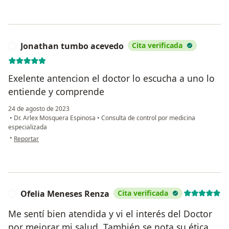
Jonathan tumbo acevedo
Cita verificada
J
Exelente antencion el doctor lo escucha a uno lo
entiende y comprende
24 de agosto de 2023
•
Dr. Arlex Mosquera Espinosa
•
Consulta de control por medicina
especializada
en opinión del usuario Jonathan tumbo acevedo
•
Reportar
Ofelia Meneses Renza
Cita verificada
O
Me sentí bien atendida y vi el interés del Doctor
por mejorar mi salud. También se nota su ética