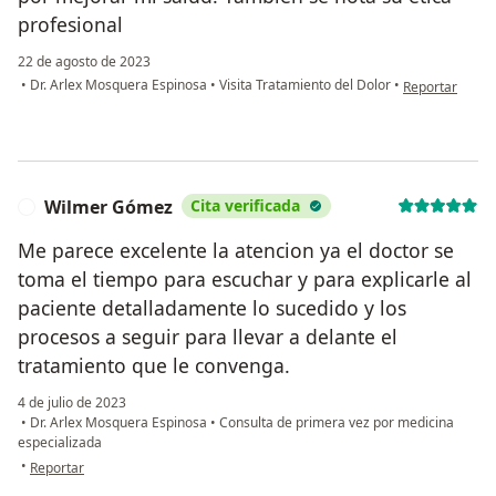
profesional
22 de agosto de 2023
en opinión del
•
Dr. Arlex Mosquera Espinosa
•
Visita Tratamiento del Dolor
•
Reportar
Wilmer Gómez
Cita verificada
W
Me parece excelente la atencion ya el doctor se
toma el tiempo para escuchar y para explicarle al
paciente detalladamente lo sucedido y los
procesos a seguir para llevar a delante el
tratamiento que le convenga.
4 de julio de 2023
•
Dr. Arlex Mosquera Espinosa
•
Consulta de primera vez por medicina
especializada
en opinión del usuario Wilmer Gómez
•
Reportar