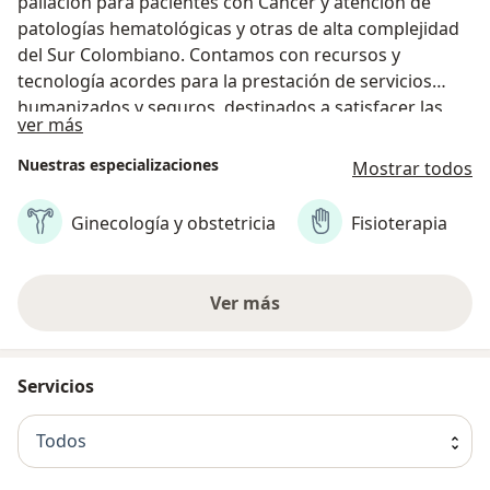
paliación para pacientes con Cáncer y atención de
patologías hematológicas y otras de alta complejidad
del Sur Colombiano. Contamos con recursos y
tecnología acordes para la prestación de servicios
humanizados y seguros, destinados a satisfacer las
Sobre nosotros
ver más
necesidades de los usuarios, con altos niveles de
calidad.
Nuestras especializaciones
Mostrar todos
Ginecología y obstetricia
Fisioterapia
Ver más
Servicios
Todos