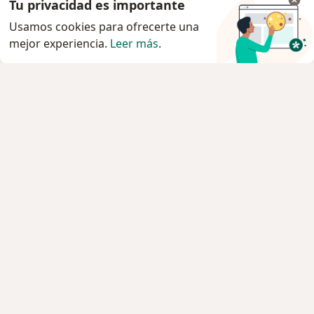
Tu privacidad es importante
Usamos cookies para ofrecerte una
mejor experiencia.
Leer más
.
Servicio
Agendar cita
Privacidad y cookies
Quiénes somos
Contacto
Empleos
Nuevas posiciones
Términos y condiciones
Para los pacientes
Especialistas
Clínicas
Pregunta al Experto
Medicamentos
Servicios
Enfermedades