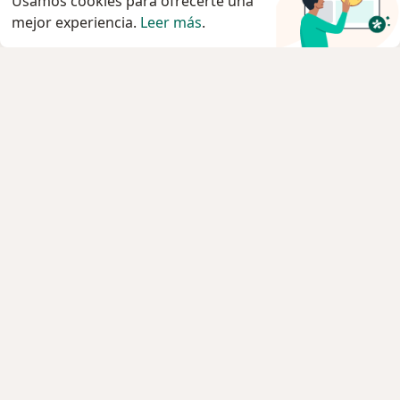
Usamos cookies para ofrecerte una
mejor experiencia.
Leer más
.
Servicio
Privacidad y cookies
Quiénes somos
Contacto
Empleos
Nuevas posiciones
Términos y condiciones
Para los pacientes
Especialistas
Clínicas
Pregunta al Experto
Medicamentos
Servicios
Enfermedades
Preguntas Frecuentes