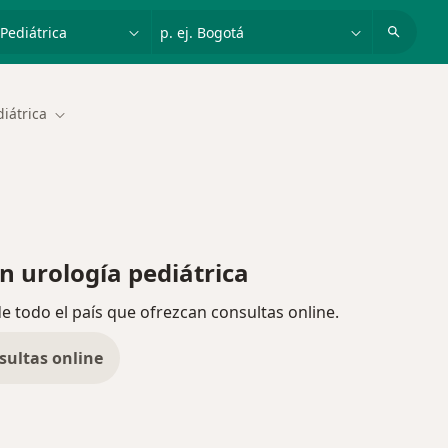
dad, enfermedad o nombre
p. ej. Bogotá
iátrica
Cambiar de ciudad
 urología pediátrica
de todo el país que ofrezcan consultas online.
sultas online