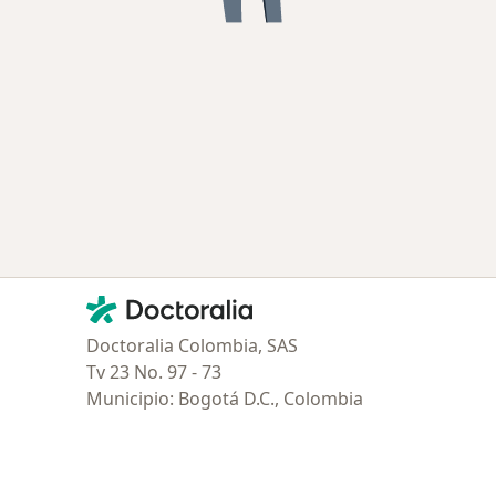
Contacto
Doctoralia - Página de inicio
Doctoralia Colombia, SAS
Tv 23 No. 97 - 73
Municipio: Bogotá D.C., Colombia