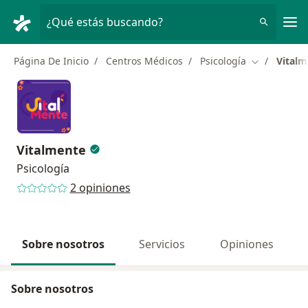
Men
¿Qué estás buscando?
Página De Inicio
Centros Médicos
Psicología
Vitalm
Cambiar de 
Vitalmente
Psicología
2 opiniones
Sobre nosotros
Servicios
Opiniones
Sobre nosotros