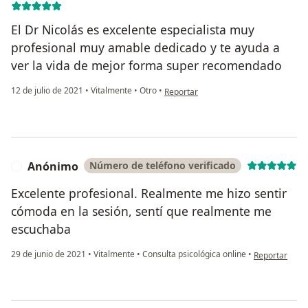
El Dr Nicolás es excelente especialista muy
profesional muy amable dedicado y te ayuda a
ver la vida de mejor forma super recomendado
en opinión del usuario Brayan Steven
12 de julio de 2021
•
Vitalmente
•
Otro
•
Reportar
Anónimo
Número de teléfono verificado
A
Excelente profesional. Realmente me hizo sentir
cómoda en la sesión, sentí que realmente me
escuchaba
en opinión de
29 de junio de 2021
•
Vitalmente
•
Consulta psicológica online
•
Reportar