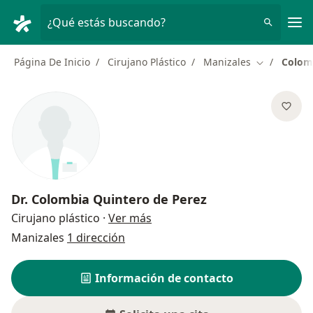
Men
¿Qué estás buscando?
Página De Inicio
Cirujano Plástico
Manizales
Colom
Cambiar de 
Dr.
Colombia Quintero de Perez
sobre las especializaciones
Cirujano plástico
·
Ver más
Manizales
1 dirección
Información de contacto