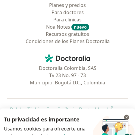
Planes y precios
Para doctores
Para clinicas
Noa Notes
nuevo
Recursos gratuitos
Condiciones de los Planes Doctoralia
Contacto
Doctoralia - Página de inicio
Doctoralia Colombia, SAS
Tv 23 No. 97 - 73
Municipio: Bogotá D.C., Colombia
se abre en una nueva pestaña
se abre en una nueva pestaña
se abre en una nueva pestaña
se abre en una nueva pes
se abre en 
se a
Polska
,
Türkiye
,
España
,
Italia
,
Deutschland
,
Česko
,
se abre en una nueva pestaña
se abre en una nueva pestaña
se abre en una nueva pestaña
se abre en una nueva p
se abre en 
se abr
Portugal
,
México
,
Chile
,
Brasil
,
Argentina
,
Perú
,
Tu privacidad es importante
se abre en una nueva pe
Colombia
Usamos cookies para ofrecerte una