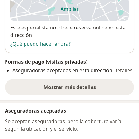
Ampliar
se abre en una nueva pestañ
Disponibilidad
Este especialista no ofrece reserva online en esta
dirección
¿Qué puedo hacer ahora?
Formas de pago (visitas privadas)
Aseguradoras aceptadas en esta dirección
Detalles
Mostrar más detalles
sobre la dirección
Aseguradoras aceptadas
Se aceptan aseguradoras, pero la cobertura varía
según la ubicación y el servicio.