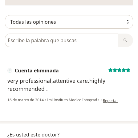
Busca en opiniones
Cuenta eliminada
very professional,attentive care.highly
recommended .
en opinión del usuar
16 de marzo de 2014
•
Imi Instituto Medico Integrad
•
•
Reportar
¿Es usted este doctor?