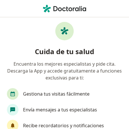
Men
Flacidez Braquial • Manizales, Caldas
Filtros
• 1
Mapa
Especialistas en Flacidez braquial en
Cuida de tu salud
Manizales
Encuentra los mejores especialistas y pide cita.
Descarga la App y accede gratuitamente a funciones
¿Qué especialidad estás buscando?
exclusivas para ti:
Cirujano plástico
Gestiona tus visitas fácilmente
Envía mensajes a tus especialistas
Recibe recordatorios y notificaciones