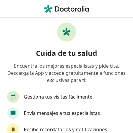
Men
Lipólisis Láser • Manizales, Caldas
Filtros
• 1
Mapa
Especialistas en Lipólisis Láser en Manizales
Cuida de tu salud
Encuentra los mejores especialistas y pide cita.
¿Qué especialidad estás buscando?
Descarga la App y accede gratuitamente a funciones
Cirujano plástico
exclusivas para ti:
Gestiona tus visitas fácilmente
Envía mensajes a tus especialistas
Recibe recordatorios y notificaciones