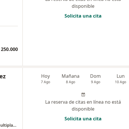
disponible
Solicita una cita
 250.000
ez
Hoy
Mañana
Dom
Lun
7 Ago
8 Ago
9 Ago
10 Ago
La reserva de citas en línea no está
disponible
Solicita una cita
Consultorio Otorrinolaringología -Edificio Multiplaza Consultorio 614