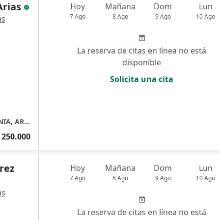
Arias
Hoy
Mañana
Dom
Lun
7 Ago
8 Ago
9 Ago
10 Ago
ás
La reserva de citas en línea no está
disponible
Solicita una cita
a
Edificio Dasha, IPS SALUD Y ARTE EN ARMONIA, ARTEMISA
 250.000
érez
Hoy
Mañana
Dom
Lun
7 Ago
8 Ago
9 Ago
10 Ago
ás
La reserva de citas en línea no está