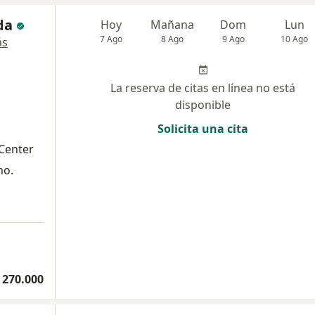
da
Hoy
Mañana
Dom
Lun
7 Ago
8 Ago
9 Ago
10 Ago
ás
La reserva de citas en línea no está
disponible
Solicita una cita
Center
mo.
 270.000