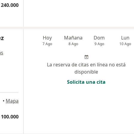
 240.000
ez
Hoy
Mañana
Dom
Lun
7 Ago
8 Ago
9 Ago
10 Ago
ás
La reserva de citas en línea no está
disponible
Solicita una cita
•
Mapa
 100.000