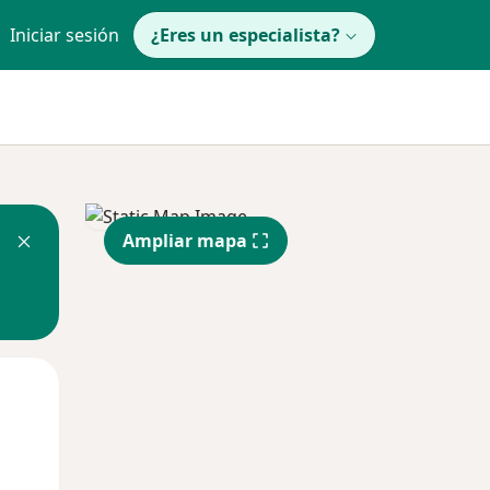
Iniciar sesión
¿Eres un especialista?
Ampliar mapa
Mar
Mié
Jue
11 Ago
12 Ago
13 Ago