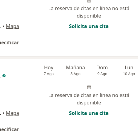
La reserva de citas en línea no está
disponible
 xue consultorio 1
•
Mapa
Solicita una cita
pecificar
Hoy
Mañana
Dom
Lun
z
7 Ago
8 Ago
9 Ago
10 Ago
La reserva de citas en línea no está
disponible
llo Consultorio 6, Manizales
•
Mapa
Solicita una cita
pecificar