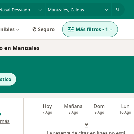
dad, enfermedad o nombre
p. ej. Bogotá
nibles
Seguro
Más filtros
•
1
do en Manizales
stico
Hoy
Mañana
Dom
Lun
7 Ago
8 Ago
9 Ago
10 Ago
 más
La reserva de citas en línea no está