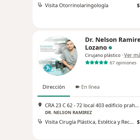
Visita Otorrinolaringología
$
Dr. Nelson Ramir
Lozano
·
Ver m
Cirujano plástico
67 opiniones
Dirección
En línea
CRA 23 C 62 - 72 local 403 edificio prahna enseguida de dislicores, Manizales
DR. NELSON RAMIREZ
Visita Cirugía Plástica, Estética y Reconstructiva
$