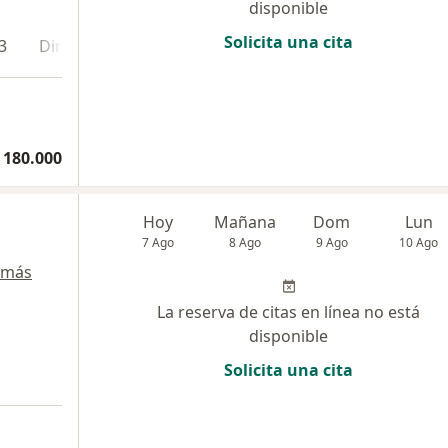
disponible
Solicita una cita
3
Dirección 4
En línea
 180.000
Hoy
Mañana
Dom
Lun
7 Ago
8 Ago
9 Ago
10 Ago
 más
La reserva de citas en línea no está
disponible
Solicita una cita