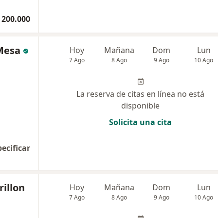
 200.000
 Mesa
Hoy
Mañana
Dom
Lun
7 Ago
8 Ago
9 Ago
10 Ago
La reserva de citas en línea no está
disponible
Solicita una cita
pecificar
rillon
Hoy
Mañana
Dom
Lun
7 Ago
8 Ago
9 Ago
10 Ago