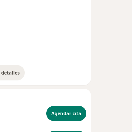
io de vida.
detalles
bre la experiencia
Agendar cita