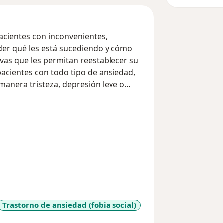
pacientes con inconvenientes,
der qué les está sucediendo y cómo
ivas que les permitan reestablecer su
 pacientes con todo tipo de ansiedad,
 manera tristeza, depresión leve o
 familia y pareja. Control emocional,
e vida.
tervención psicológica clínica directa
gnitivo Conductual, pero con un
iferentes técnicas para la solución a la
erar su estabilidad de vida.
por qué, es natural sentir miedo,
todo atrás. No temas, Contáctanos y
Trastorno de ansiedad (fobia social)
todas tus dudas y ofrecerte la ayuda