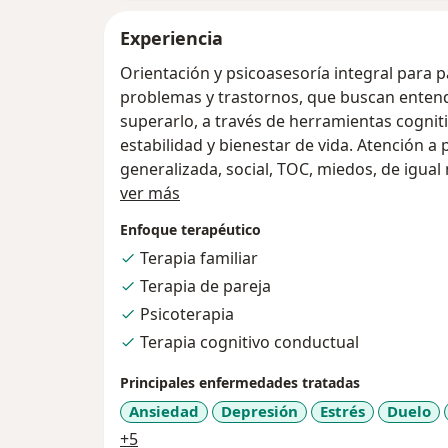
Experiencia
Orientación y psicoasesoría integral para 
problemas y trastornos, que buscan enten
superarlo, a través de herramientas cognit
estabilidad y bienestar de vida. Atención a
generalizada, social, TOC, miedos, de igual
Acerca de mí
mayor, distimia. Problemas relacionales, de
ver más
autoestima, autoconocimiento y proyecto d
Enfoque terapéutico
Terapia familiar
Conmigo encontrarás la ayuda a través de in
Terapia de pareja
integral, especializado en Psicoterapia Co
principio holístico, lo que permite utilizar d
Psicoterapia
necesidad del paciente, permitiendole recup
Terapia cognitivo conductual
Principales enfermedades tratadas
Cuando desconocemos lo que sentimos y el 
zozobra y ganas de salir corriendo, dejar 
Ansiedad
Depresión
Estrés
Duelo
con gusto podemos colaborarte a resolver 
a11y_sr_more_diseases
+5