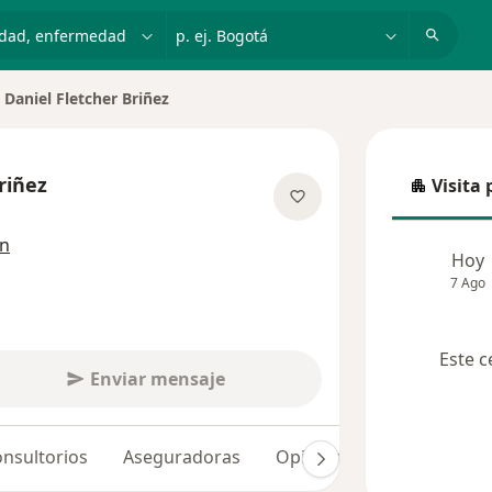
dad, enfermedad o nombre
p. ej. Bogotá
Daniel Fletcher Briñez
biar de ciudad
riñez
Visita 
Visita p
e las especializaciones
ón
Hoy
7 Ago
Este c
Enviar mensaje
nsultorios
Aseguradoras
Opiniones (72)