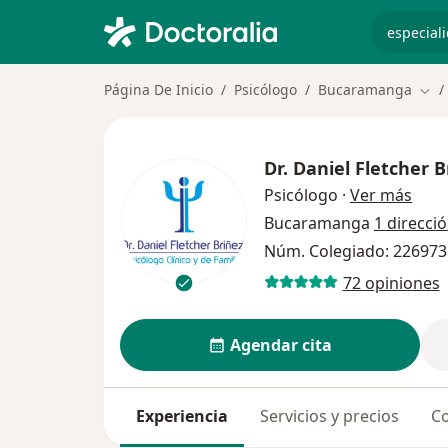
especiali
Página De Inicio
Psicólogo
Bucaramanga
Cam
Dr.
Daniel Fletcher B
sobr
Psicólogo
·
Ver más
Bucaramanga
1 direcci
Núm. Colegiado: 226973
72 opiniones
Agendar cita
Experiencia
Servicios y precios
Co