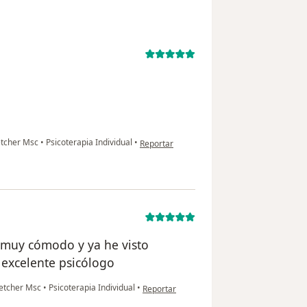
en opinión del usuario LM
letcher Msc
•
Psicoterapia Individual
•
Reportar
 muy cómodo y ya he visto
 excelente psicólogo
en opinión del usuario Christian
Fletcher Msc
•
Psicoterapia Individual
•
Reportar