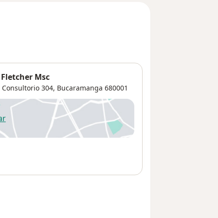
 Fletcher Msc
 Consultorio 304,
Bucaramanga
680001
ar
 abre en una nueva pestaña