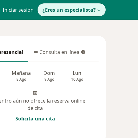
Iniciar sesión
¿Eres un especialista?
presencial
Consulta en línea
resencial
Consulta en línea
Mañana
Dom
Lun
Mar
Mié
8 Ago
9 Ago
10 Ago
11 Ago
12 Ag
entro aún no ofrece la reserva online
de cita
Solicita una cita